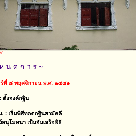
ยญ]
ห น ด ก า ร ~
าร์ที่ ๘ พฤศจิกายน พ.ศ. ๒๕๕๑
 ตั้งองค์กฐิน
. : เริ่มพิธีทอดกฐินสามัคคี
อนุโมทนา เป็นอันเสร็จพิธี