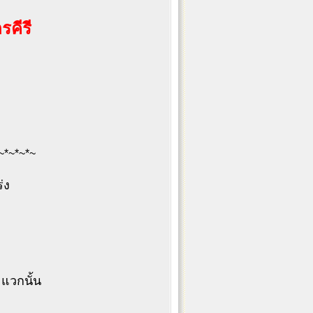
รคีรี
~*~*~*~
่ง
แวกนั้น