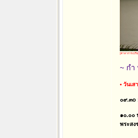
[ศาลาการเปรี
~ กำ 
• วันเส
๐๙.๓o :
๑๐.๐๐ น
พระสงฆ์