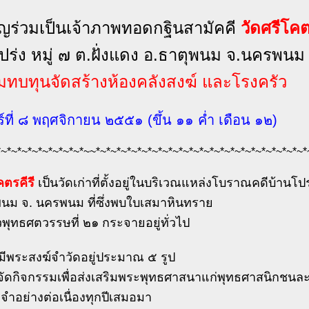
ญร่วมเป็นเจ้าภาพทอดกฐินสามัคคี
วัดศรีโคต
ปร่ง หมู่ ๗ ต.ฝั่งแดง อ.ธาตุพนม จ.นครพนม
สมทบทุนจัดสร้างห้องคลังสงฆ์ และโรงครัว
ร์ที่ ๘ พฤศจิกายน ๒๕๕๑ (ขึ้น ๑๑ ค่ำ เดือน ๑๒)
*~*~*~*~*~*~*~*~*~~*~*~*~*~*~*~*~*~*~*~*~*~*~*~*~*~*~*~*~*~*
คตรคีรี
เป็นวัดเก่าที่ตั้งอยู่ในบริเวณแหล่งโบราณคดีบ้านโปร
พนม จ. นครพนม ที่ซึ่งพบใบเสมาหินทราย
พุทธศตวรรษที่ ๒๑ กระจายอยู่ทั่วไป
นมีพระสงฆ์จำวัดอยู่ประมาณ ๕ รูป
จัดกิจกรรมเพื่อส่งเสริมพระพุทธศาสนาแก่พุทธศาสนิกชนละ
จำอย่างต่อเนื่องทุกปีเสมอมา