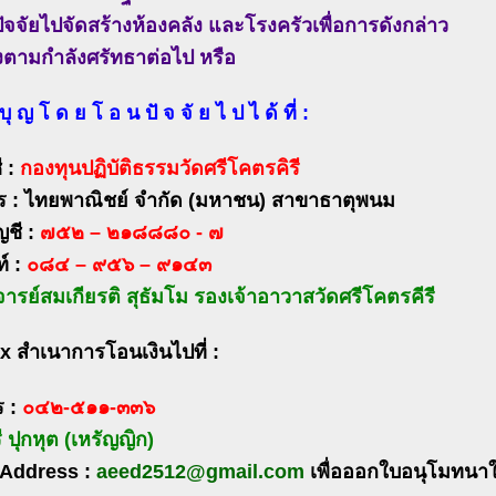
ปัจจัยไปจัดสร้างห้องคลัง และโรงครัวเพื่อการดังกล่าว
วงตามกำลังศรัทธาต่อไป หรือ
 บุ ญ โ ด ย โ อ น ปั จ จั ย ไ ป ไ ด้ ที่ :
ี :
กองทุนปฏิบัติธรรมวัดศรีโคตรคิรี
 : ไทยพาณิชย์ จำกัด (มหาชน) สาขาธาตุพนม
ญชี :
๗๕๒ – ๒๑๘๘๘๐ - ๗
์ :
๐๘๔ – ๙๕๖ – ๙๑๔๓
รย์สมเกียรติ สุธัมโม รองเจ้าอาวาสวัดศรีโคตรคีรี
x สำเนาการโอนเงินไปที่ :
 :
๐๔๒-๕๑๑-๓๓๖
ี ปุกหุต (เหรัญญิก)
 Address :
aeed2512@gmail.com
เพื่อออกใบอนุโมทนาใ