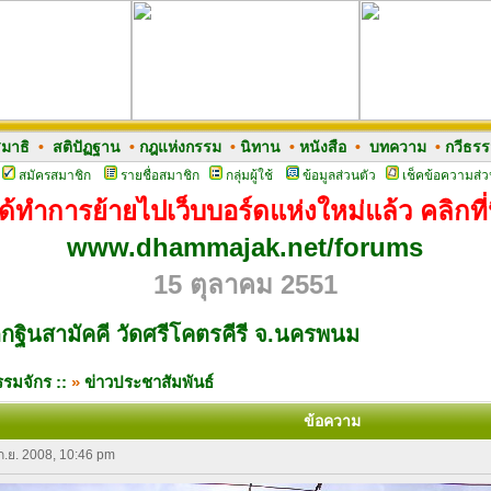
มาธิ
•
สติปัฏฐาน
•
กฎแห่งกรรม
•
นิทาน
•
หนังสือ
•
บทความ
•
กวีธร
สมัครสมาชิก
รายชื่อสมาชิก
กลุ่มผู้ใช้
ข้อมูลส่วนตัว
เช็คข้อความส่ว
ด้ทำการย้ายไปเว็บบอร์ดแห่งใหม่แล้ว คลิกที่น
www.dhammajak.net/forums
15 ตุลาคม 2551
กฐินสามัคคี วัดศรีโคตรคีรี จ.นครพนม
รมจักร ::
»
ข่าวประชาสัมพันธ์
ข้อความ
 ก.ย. 2008, 10:46 pm