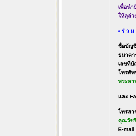
เพื่อนำ
ให้ลุล่
• ร่ ว ม
ชื่อบัญช
ธนาคาร
เลขที่บั
โทรศัพท
พระอาจา
และ Fa
โทรสาร
คุณวัชร
E-mail