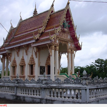
คตรคีรี]