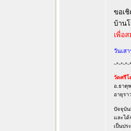
ขอเชิ
บ้านโ
เพื่อ
วันเสา
~*~*~*~
วัดศรีโ
อ.ธาตุ
อายุราว
ปัจจุบั
และได้
เป็นประ