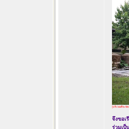
[บริเวณที่จะจั
จึงขอเร
ร่วมเป็