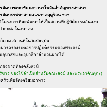
รจัดบวชเนกขัมมภาวนาในวันสำคัญทางศาสนา
รจัดบรรพชาสามเณรภาคฤดูร้อน
ฯลฯ
มีโครงการที่จะพัฒนาให้เป็นสถานที่ปฏิบัติธรรมอันสงบ
ปายะต่อในอนาคต
ก็ตาม สถานที่ในวัดปัจจุบัน
สามารถรองรับต่อการปฏิบัติธรรมของพระสงฆ์
อุบาสกและอุบาสิกาจำนวนมากได้
ากยังขาดห้องคลังสงฆ์
็บบริขาร ของใช้จำเป็นสำหรับคณะสงฆ์ และพระอาคันตุกะ)
ครัวเพื่อจัดเตรียมอาหาร