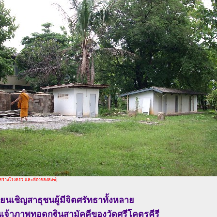
ดสร้างโรงครัว และห้องคลังสงฆ์]
ียนเชิญสาธุชนผู้มีจิตศรัทธาทั้งหลาย
นเจ้าภาพทอดกฐินสามัคคีของวัดศรีโคตรคีรี