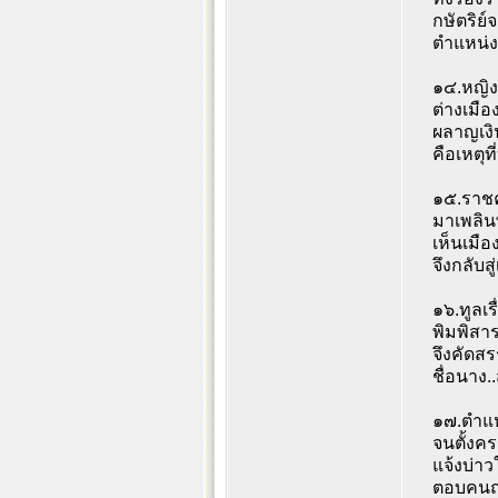
กษัตริย์
ตำแหน่
๑๔.หญิ
ต่างเมือง
ผลาญเงิ
คือเหตุที
๑๕.ราช
มาเพลินพ
เห็นเมื
จึงกลับสู
๑๖.ทูลเร
พิมพิสา
จึงคัดสร
ชื่อนาง.
๑๗.ตำแหน
จนตั้งคร
แจ้งบ่า
ตอบคนถา