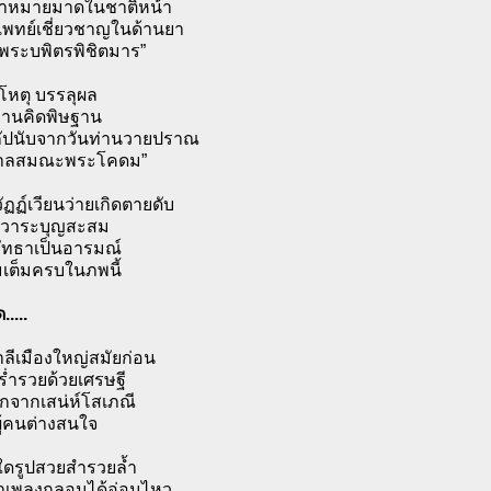
ข่าหมายมาดในชาติหน้า
นแพทย์เชี่ยวชาญในด้านยา
าพระบพิตรพิชิตมาร”
 โหตุ บรรลุผล
่านคิดพิษฐาน
ัปนับจากวันท่านวายปราณ
กาลสมณะพระโคดม”
ัฏฏ์เวียนว่ายเกิดตายดับ
ปวาระบุญสะสม
รัทธาเป็นอารมณ์
มเต็มครบในภพนี้
.....
ลีเมืองใหญ่สมัยก่อน
ร่ำรวยด้วยเศรษฐี
มากจากเสน่ห์โสเภณี
ผู้คนต่างสนใจ
ใดรูปสวยสำรวยล้ำ
งรำเพลงกลอนได้อ่อนไหว