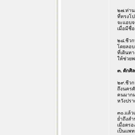
๒๗.ท่านเ
ที่ทรงโ
จะแอบจร
เมื่อมีช
๒๘.ชีวก
โดยลอบ
ที่เดินท
ให้ช่วยพ
๓. ตักศิลา
๒๙.ชีวก
ถึงนครตั
คนมากมา
หวังปรา
๓๐.แล้วเ
ย่ำถึงสำ
เมื่อตรอ
เป็นแพทย