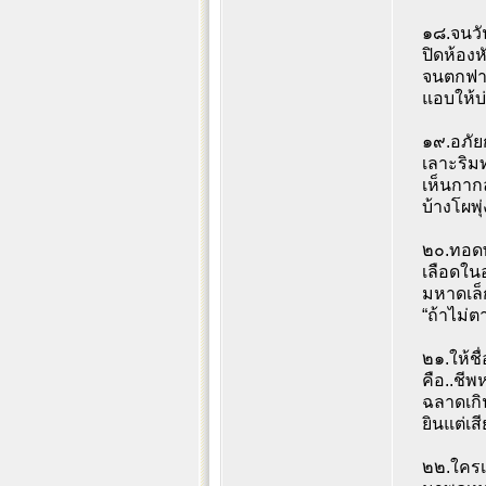
๑๘.จนวั
ปิดห้องหั
จนตกฟาก
แอบให้บ
๑๙.อภัย
เลาะริม
เห็นกากล
บ้างโผพุ
๒๐.ทอดพ
เลือดใน
มหาดเล็
“ถ้าไม่ต
๒๑.ให้ชื
คือ..ชีพห
ฉลาดเกิ
ยินแต่เส
๒๒.ใครเล