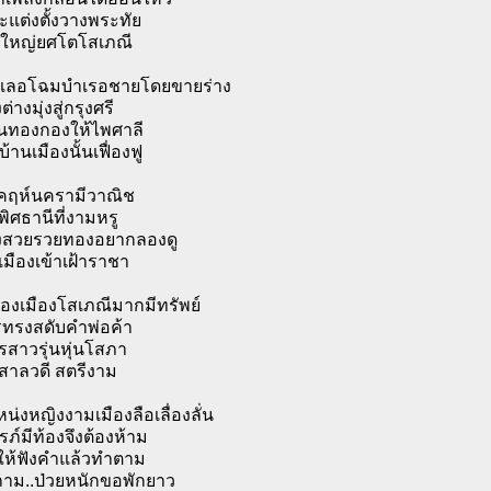
จะแต่งตั้งวางพระทัย
งใหญ่ยศโตโสเภณี
งเลอโฉมบำเรอชายโดยขายร่าง
ต่างมุ่งสู่กรุงศรี
นทองกองให้ไพศาลี
่บ้านเมืองนั้นเฟื่องฟู
คฤห์นครามีวาณิช
ิศธานีที่งามหรู
องสวยรวยทองอยากลองดู
่เมืองเข้าเฝ้าราชา
ื่องเมืองโสเภณีมากมีทรัพย์
รทรงสดับคำพ่อค้า
รสาวรุ่นหุ่นโสภา
.สาลวดี สตรีงาม
่งหญิงงามเมืองลือเลื่องลั่น
รภ์มีท้องจึงต้องห้าม
วให้ฟังคำแล้วทำตาม
ม..ป่วยหนักขอพักยาว