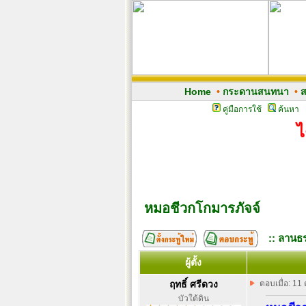
Home
•
กระดานสนทนา
•
ส
คู่มือการใช้
ค้นหา
ไ
หมอชีวกโกมารภัจจ์
:: ลานธร
ผู้ตั้ง
ฤทธิ์ ศรีดวง
ตอบเมื่อ: 11
บัวใต้ดิน