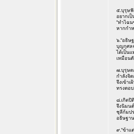
๕.บุรุษฟ
อยากเป
“ทำไฉน
หากกำห
๖.“อธิษฐ
บุญกุศ
ได้เป็น
เหมือนตัว
๗.บุรุษ
กำลังจิ
จึงเข้า
ทรงตอบ
๘.เกิดปิต
จึงนิมน
ชุลีก้ม
อธิษฐา
๙.“ข้าแ