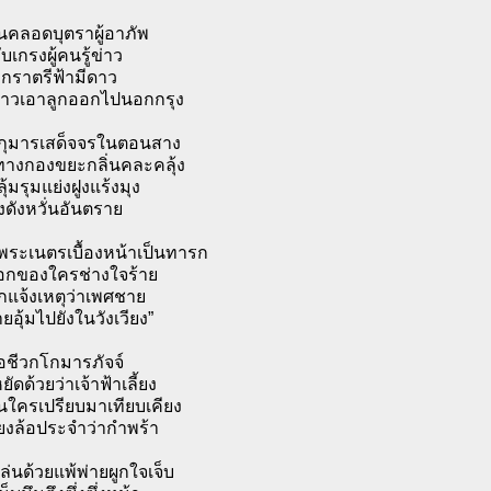
นคลอดบุตราผู้อาภัพ
บเกรงผู้คนรู้ข่าว
ราตรีฟ้ามีดาว
่าวเอาลูกออกไปนอกกรุง
กุมารเสด็จจรในตอนสาง
ทางกองขยะกลิ่นคละคลุ้ง
ุ้มรุมแย่งฝูงแร้งมุง
่งดังหวั่นอันตราย
ระเนตรเบื้องหน้าเป็นทารก
อกของใครช่างใจร้าย
กแจ้งเหตุว่าเพศชาย
ายอุ้มไปยังในวังเวียง”
่อชีวกโกมารภัจจ์
ยัดด้วยว่าเจ้าฟ้าเลี้ยง
นใครเปรียบมาเทียบเคียง
ียงล้อประจำว่ากำพร้า
่นด้วยแพ้พ่ายผูกใจเจ็บ