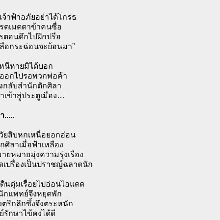
จ้าฟ้าอภัยอย่าได้โกรธ
ปรดเมตตาข้าคนซื่อ
ตอนดึกไปฝึกปรือ
ื่อลือกระฉ่อนจะย้อนมา”
หนีหายมิได้บอก
ออกไปรอพวกพ่อค้า
างกลับสำนักตักศิลา
าเข้าสู่ประตูเมือง…
.....
วัยสิบหกเหนื่อยอกอ่อน
กศิลาเมื่อฟ้าเหลือง
ยหมายมุ่งความรุ่งเรือง
ดเปรื่องเป็นปราชญ์ฉลาดนัก
ดินดุ่มเรื่อยไปอ่อนไอแดด
นักแพทย์จึงหยุดพัก
งตรึกลึกซึ้งจึงตระหนัก
์รักษาไข้คงได้ดี