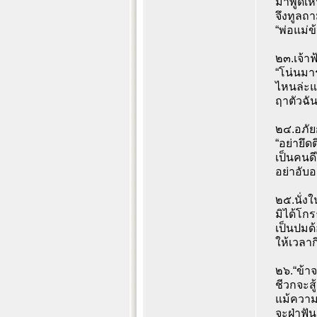
มาพูดเหน
จึงทูลถา
“พ่อแม่ข
๒๓.เจ้าฟ
“โน่นมาร
ไหนล่ะแม
ฤาตัวฉัน
๒๔.อภัย
“อย่ายึ
เป็นคนดี
อย่าอับ
๒๕.นั่งใ
มิได้โก
เป็นปมด
ให้เวลาก
๒๖.“ข้าจ
ชีวกจะสู้ม
แม้ความร
จะฝ่าฟั