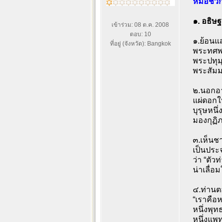
หมอชีวก
๑. อธิษฐา
เข้าร่วม: 08 ต.ค. 2008
ตอบ: 10
๑.ย้อนแ
ที่อยู่ (จังหวัด): Bangkok
พระทศพ
พระปทุ
พระสัมม
๒.นอกอา
แผ่ดอกใบ
บุรุษหน
มองกุฏิภ
๓.เห็นช
เป็นประ
ว่า “ตัวท
น่าเลื่อ
๔.ท่านต
“เราคือห
หนึ่งพุท
หนึ่งแพท