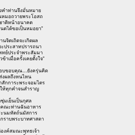
ังคำท่านจึงมั่นหมาย
็นหมอถวายพระโอสถ
ชาติหน้าอนาคต
นดได้ขอเป็นหมอยา”
านจิตเถิดจะเกิดผล
ลจะประสาทปรารถนา
แพทย์ประจำพระสัมมา
ข้าเมื่อครั้งเคยตั้งใจ”
ตอบขอบคุณ…ยังครุ่นคิด
ตส่งผลถึงหนไหน
เฝ้าสักการะพระจอมไตร
ให้ทุกคำจนสำราญ
ิชุ่มเย็นเป็นกุศล
ต์คณะท่านฉันอาหาร
ประนมหัตถ์นมัสการ
นกราบพระบาทศาสดา
ต่องค์สมณะพุทธเจ้า