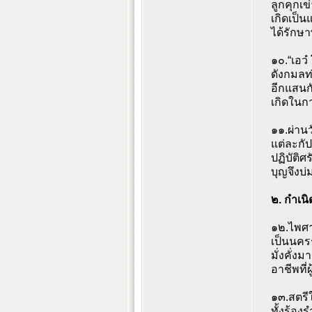
ลูกคุกเ
เกิดเป็
ได้รักษ
๑๐.“เอวํ
ดังกมลท
อีกแสนก
เกิดใน
๑๑.ผ่านว
แต่ละกั
ปฏิบัติศ
บุญจึงบ่
๒. กำเนิด
๑๒.ไพศา
เป็นนคร
มั่งคั่ง
อาชีพที่
๑๓.สตรี
ทั้งร้อ