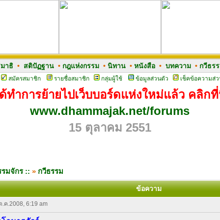
มาธิ
•
สติปัฏฐาน
•
กฎแห่งกรรม
•
นิทาน
•
หนังสือ
•
บทความ
•
กวีธร
สมัครสมาชิก
รายชื่อสมาชิก
กลุ่มผู้ใช้
ข้อมูลส่วนตัว
เช็คข้อความส่ว
ด้ทำการย้ายไปเว็บบอร์ดแห่งใหม่แล้ว คลิกที่น
www.dhammajak.net/forums
15 ตุลาคม 2551
รมจักร ::
»
กวีธรรม
ข้อความ
 ต.ค.2008, 6:19 am