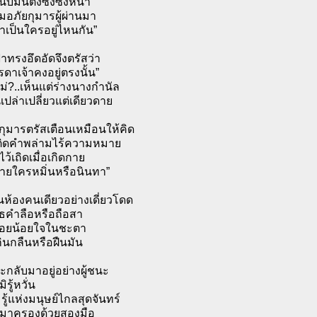
็บมึนตึงซึ่งซึ่งหน้า
มอภัยกุมารผู้ผ่านมา
้าเป็นใครอยู่ไหนกัน”
้าทรงอึดอัดจึงตรัสว่า
ดาเจ้าคงอยู่ตรงนั้น”
่?..เห็นแต่ร่างนางกำนัล
เปล่าเปลี่ยวแต่เดียวดาย
กุมารตรัสเตือนเหมือนให้คิด
ดติดคำพล่ามไร้ความหมาย
ไว้เถิดเมื่อเกิดกาย
อายใครหมิ่นหรือนินทา”
นห้องคนเดียวอย่างเดี่ยวโดด
รธคำลือหรือถือสา
้อยน้อยใจในชะตา
ินกลืนหรือฝืนมัน
ะกลับมาอยู่อย่างผู้ชนะ
ิรู้หวั่น
ู้แห่งมนุษย์ไกลสุดจันทร์
นมาครองด้วยสองมือ