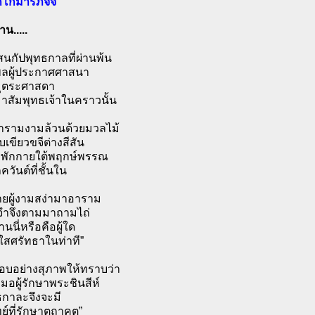
โกมารภัจจ์
น.....
สนกัปพุทธกาลที่ผ่านพ้น
ลผู้ประกาศศาสนา
มุตระศาสดา
าสัมพุทธเจ้าในคราวนั้น
รามงามล้วนด้วยมวลไม้
เขียวขจีต่างสีสัน
ึ่งพักกายใต้พฤกษ์พรรณ
ควันต์ที่ชั้นใน
ายผู้งามสง่ามาอาราม
จำจึงตามมาถามไถ่
่านนี่หรือคือผู้ใด
มใสศรัทธาในท่าที”
อบอย่างสุภาพให้ทราบว่า
มอผู้รักษาพระชินสีห์
ธกาละจึงจะมี
ย์ที่รักษาตถาคต”