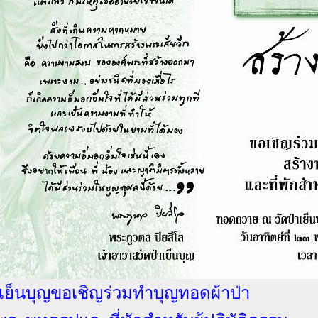
าเย็นบุญขอเชิญร่วมทำบุญทอดผ้าป่า