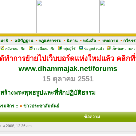
มาธิ
•
สติปัฏฐาน
•
กฎแห่งกรรม
•
นิทาน
•
หนังสือ
•
บทความ
•
กวีธร
สมัครสมาชิก
รายชื่อสมาชิก
กลุ่มผู้ใช้
ข้อมูลส่วนตัว
เช็คข้อความส่ว
ด้ทำการย้ายไปเว็บบอร์ดแห่งใหม่แล้ว คลิกที่น
www.dhammajak.net/forums
15 ตุลาคม 2551
ร้างพระพุทธรูปและที่พักปฏิบัติธรรม
รมจักร ::
»
ข่าวประชาสัมพันธ์
ข้อความ
 ต.ค.2008, 12:36 am