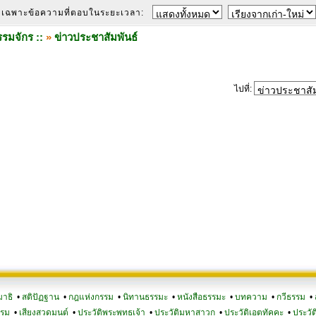
เฉพาะข้อความที่ตอบในระยะเวลา:
รมจักร ::
»
ข่าวประชาสัมพันธ์
ไปที่:
มาธิ
•
สติปัฏฐาน
•
กฎแห่งกรรม
•
นิทานธรรมะ
•
หนังสือธรรมะ
•
บทความ
•
กวีธรรม
•
รรม
•
เสียงสวดมนต์
•
ประวัติพระพุทธเจ้า
•
ประวัติมหาสาวก
•
ประวัติเอตทัคคะ
•
ประวัต