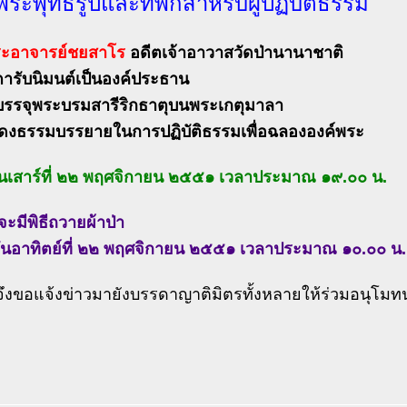
พระพุทธรูปและที่พักสำหรับผู้ปฏิบัติธรรม
ะอาจารย์ชยสาโร
อดีตเจ้าอาวาสวัดป่านานาชาติ
ตารับนิมนต์เป็นองค์ประธาน
รรจุพระบรมสารีริกธาตุบนพระเกตุมาลา
งธรรมบรรยายในการปฏิบัติธรรมเพื่อฉลององค์พระ
ันเสาร์ที่ ๒๒ พฤศจิกายน ๒๕๕๑ เวลาประมาณ ๑๙.๐๐ น.
จะมีพิธีถวายผ้าป่า
วันอาทิตย์ที่ ๒๒ พฤศจิกายน ๒๕๕๑ เวลาประมาณ ๑๐.๐๐ น.
จึงขอแจ้งข่าวมายังบรรดาญาติมิตรทั้งหลายให้ร่วมอนุโมท