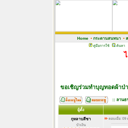
Home
•
กระดานสนทนา
•
ส
คู่มือการใช้
ค้นหา
ไ
ขอเชิญร่วมทำบุญทอดผ้าป่าส
:: ลานธร
ผู้ตั้ง
กุหลาบสีชา
ตอบเมื่อ: 09
บัวเงิน