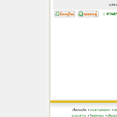
แสดง
:: ลานธร
เลือกบอร์ด •
กระดานสนทนา
•
ส
นานาสาระ
•
วิทยุธรรมะ
•
เสียงธ