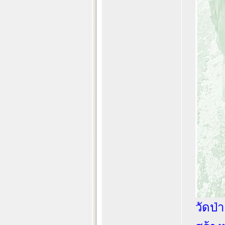
วัดป่