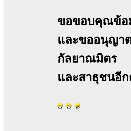
ขอขอบคุณข้อม
และขออนุญาตบอ
กัลยาณมิตร
และสาธุชนอีกต่