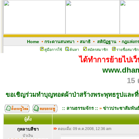
Home
•
กระดานสนทนา
•
สมาธิ
•
สติปัฏฐาน
•
กฎแห่งก
คู่มือการใช้
ค้นหา
สมัครสมาชิก
รายชื่อสมาชิก
ได้ทำการย้ายไปเว็บ
www.dham
15 
ขอเชิญร่วมทำบุญทอดผ้าป่าสร้างพระพุทธรูปและที่
:: ลานธรรมจักร ::
»
ข่าวประชาสัมพันธ
ผู้ตั้ง
กุหลาบสีชา
ตอบเมื่อ: 09 ต.ค.2008, 12:36 am
บัวเงิน