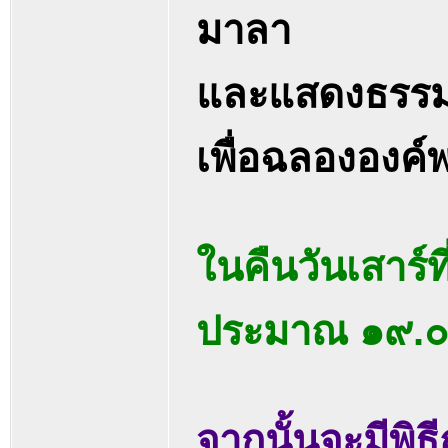
มาลา
และแสดงธรรม
เพื่อฉลององค์
ในคืนวันเสาร์
ประมาณ ๑๙.๐
จากนั้นจะมีพิธ