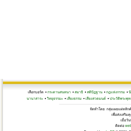
เลือกบอร์ด •
กระดานสนทนา
•
สมาธิ
•
สติปัฏฐาน
•
กฎแห่งกรรม
•
น
นานาสาระ
•
วิทยุธรรมะ
•
เสียงธรรม
•
เสียงสวดมนต์
•
ประวัติพระพุท
จัดทำโดย กลุ่มเผยแผ่หลั
เพื่อส่งเสริ
เมื่อวั
ติดต่อ
we