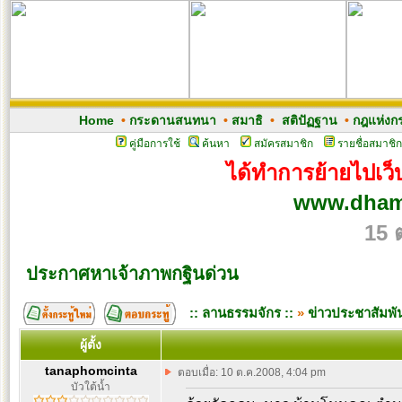
Home
•
กระดานสนทนา
•
สมาธิ
•
สติปัฏฐาน
•
กฎแห่งก
คู่มือการใช้
ค้นหา
สมัครสมาชิก
รายชื่อสมาชิก
ได้ทำการย้ายไปเว็บ
www.dham
15 
ประกาศหาเจ้าภาพกฐินด่วน
:: ลานธรรมจักร ::
»
ข่าวประชาสัมพัน
ผู้ตั้ง
tanaphomcinta
ตอบเมื่อ: 10 ต.ค.2008, 4:04 pm
บัวใต้น้ำ