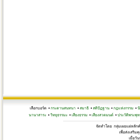
เลือกบอร์ด •
กระดานสนทนา
•
สมาธิ
•
สติปัฏฐาน
•
กฎแห่งกรรม
•
น
นานาสาระ
•
วิทยุธรรมะ
•
เสียงธรรม
•
เสียงสวดมนต์
•
ประวัติพระพุท
จัดทำโดย กลุ่มเผยแผ่หลั
เพื่อส่งเสริ
เมื่อวั