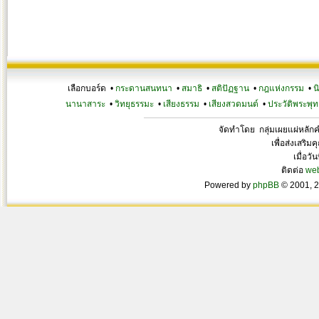
เลือกบอร์ด •
กระดานสนทนา
•
สมาธิ
•
สติปัฏฐาน
•
กฎแห่งกรรม
•
น
นานาสาระ
•
วิทยุธรรมะ
•
เสียงธรรม
•
เสียงสวดมนต์
•
ประวัติพระพุท
จัดทำโดย กลุ่มเผยแผ่หลั
เพื่อส่งเสริ
เมื่อวั
ติดต่อ
we
Powered by
phpBB
© 2001, 2