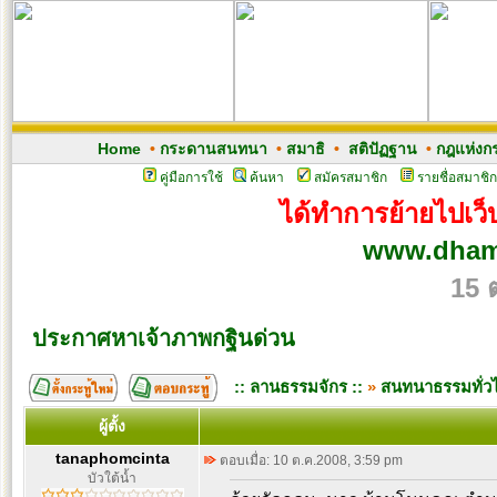
Home
•
กระดานสนทนา
•
สมาธิ
•
สติปัฏฐาน
•
กฎแห่งก
คู่มือการใช้
ค้นหา
สมัครสมาชิก
รายชื่อสมาชิก
ได้ทำการย้ายไปเว็บ
www.dham
15 
ประกาศหาเจ้าภาพกฐินด่วน
:: ลานธรรมจักร ::
»
สนทนาธรรมทั่ว
ผู้ตั้ง
tanaphomcinta
ตอบเมื่อ: 10 ต.ค.2008, 3:59 pm
บัวใต้น้ำ