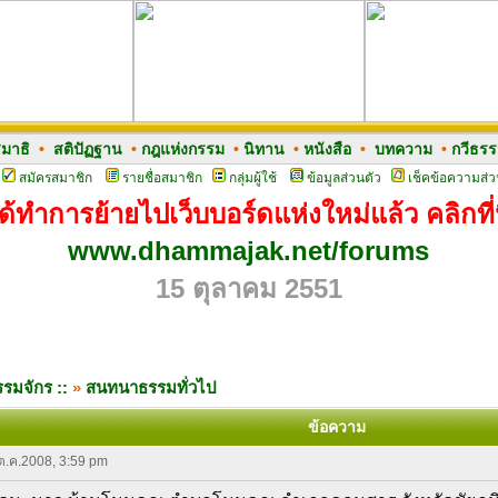
มาธิ
•
สติปัฏฐาน
•
กฎแห่งกรรม
•
นิทาน
•
หนังสือ
•
บทความ
•
กวีธร
สมัครสมาชิก
รายชื่อสมาชิก
กลุ่มผู้ใช้
ข้อมูลส่วนตัว
เช็คข้อความส่ว
ด้ทำการย้ายไปเว็บบอร์ดแห่งใหม่แล้ว คลิกที่น
www.dhammajak.net/forums
15 ตุลาคม 2551
รมจักร ::
»
สนทนาธรรมทั่วไป
ข้อความ
 ต.ค.2008, 3:59 pm