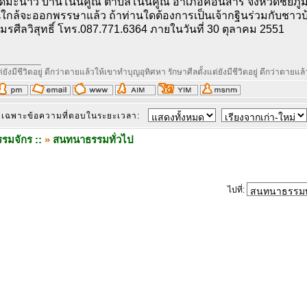
กุดมะนาว บ้านโนนคูณ ตำบลโนนคูณ อำเภอคอนสาร จังหวัดชัยภูมิ 3
้ใกล้จะออกพรรษาแล้ว ถ้าท่านใดต้องการเป็นเจ้ากฐินร่วมกับชาวบ
รศีลวิสุทธิ์ โทร.087.771.6364 ภายในวันที่ 30 ตุลาคม 2551
_________
่ยังมีชีวิตอยู่ ดีกว่าตายแล้วให้เขาทำบุญอุทิศหา รักษาศีลตั้งแต่ยังมีชีวิตอยู่ ดีกว่าตายแ
เฉพาะข้อความที่ตอบในระยะเวลา:
รมจักร ::
»
สนทนาธรรมทั่วไป
ไปที่: