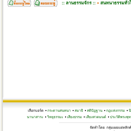
:: ลานธรรมจักร ::
»
สนทนาธรรมทั่ว
เลือกบอร์ด •
กระดานสนทนา
•
สมาธิ
•
สติปัฏฐาน
•
กฎแห่งกรรม
•
น
นานาสาระ
•
วิทยุธรรมะ
•
เสียงธรรม
•
เสียงสวดมนต์
•
ประวัติพระพุท
จัดทำโดย กลุ่มเผยแผ่หลั