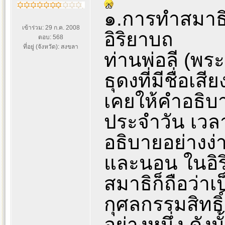
๑.การทำสมาธ
เข้าร่วม: 29 ก.ค. 2008
อิริยาบถ
ตอบ: 568
ที่อยู่ (จังหวัด): สงขลา
ท่านพ่อลี (พร
ธุดงที่มีชื่อเส
เคยให้คำอธิบา
ประจำวัน เวลา
อธิบายอย่างง่าย
และนอน ในอิริย
สมาธิก็ถือว่าเ
กุศลกรรมสิทธิ์
อย่างหนึ่ง ดั