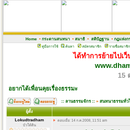
Home
•
กระดานสนทนา
•
สมาธิ
•
สติปัฏฐาน
•
กฎแห่งก
คู่มือการใช้
ค้นหา
สมัครสมาชิก
รายชื่อสมาชิก
ได้ทำการย้ายไปเว็บ
www.dham
15 
อยากได้เพื่อนคุยเรื่องธรรมะ
:: ลานธรรมจักร ::
»
สนทนาธรรมทั่ว
ผู้ตั้ง
Lokudtradham
ตอบเมื่อ: 14 ก.ค.2008, 11:51 am
บัวใต้ดิน