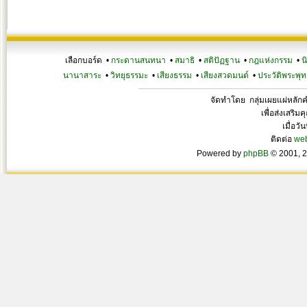
เลือกบอร์ด •
กระดานสนทนา
•
สมาธิ
•
สติปัฏฐาน
•
กฎแห่งกรรม
•
น
นานาสาระ
•
วิทยุธรรมะ
•
เสียงธรรม
•
เสียงสวดมนต์
•
ประวัติพระพุท
จัดทำโดย กลุ่มเผยแผ่หลั
เพื่อส่งเสริ
เมื่อวั
ติดต่อ
we
Powered by
phpBB
© 2001, 2