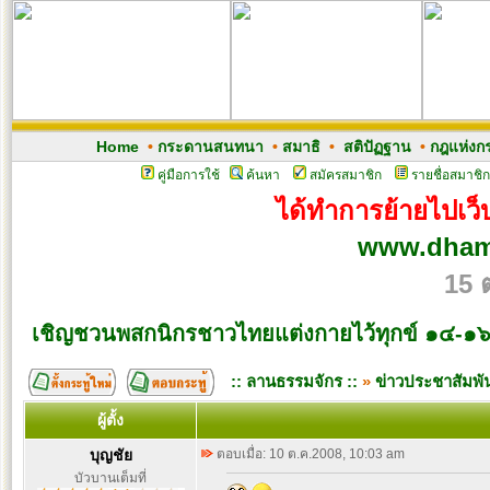
Home
•
กระดานสนทนา
•
สมาธิ
•
สติปัฏฐาน
•
กฎแห่งก
คู่มือการใช้
ค้นหา
สมัครสมาชิก
รายชื่อสมาชิก
ได้ทำการย้ายไปเว็บ
www.dham
15 
เชิญชวนพสกนิกรชาวไทยแต่งกายไว้ทุกข์ ๑๔-๑
:: ลานธรรมจักร ::
»
ข่าวประชาสัมพัน
ผู้ตั้ง
บุญชัย
ตอบเมื่อ: 10 ต.ค.2008, 10:03 am
บัวบานเต็มที่