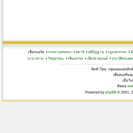
เลือกบอร์ด •
กระดานสนทนา
•
สมาธิ
•
สติปัฏฐาน
•
กฎแห่งกรรม
•
น
นานาสาระ
•
วิทยุธรรมะ
•
เสียงธรรม
•
เสียงสวดมนต์
•
ประวัติพระพุท
จัดทำโดย กลุ่มเผยแผ่หลั
เพื่อส่งเสริ
เมื่อวั
ติดต่อ
we
Powered by
phpBB
© 2001, 2