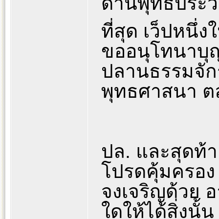
ด้านพุทธประว
ที่สุด เว็ปหน
ขออนุโทนาบุญ 
ปลานธรรมจักร 
พุทธศาสนา 
ปล. และสุดท้า
โปรดคุ้มครอง 
จงเจริญด้วย อา
ใดให้ได้สิ่งนั