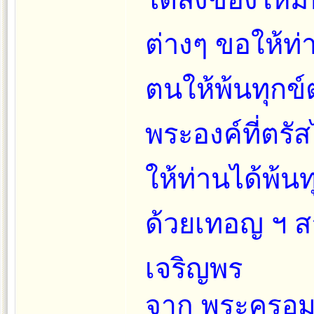
ต่างๆ ขอให้ท
ตนให้พ้นทุกข
พระองค์ที่ตรัส
ให้ท่านได้พ้นท
ด้วยเทอญ ฯ สา
เจริญพร
จาก พระครูอมรศ