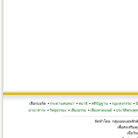
เลือกบอร์ด •
กระดานสนทนา
•
สมาธิ
•
สติปัฏฐาน
•
กฎแห่งกรรม
•
น
นานาสาระ
•
วิทยุธรรมะ
•
เสียงธรรม
•
เสียงสวดมนต์
•
ประวัติพระพุท
จัดทำโดย กลุ่มเผยแผ่หลั
เพื่อส่งเสริ
เมื่อวั