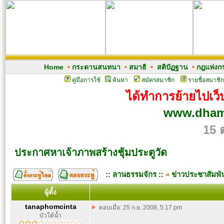
Home
•
กระดานสนทนา
•
สมาธิ
•
สติปัฏฐาน
•
กฎแห่งก
คู่มือการใช้
ค้นหา
สมัครสมาชิก
รายชื่อสมาชิก
ได้ทำการย้ายไปเว็บ
www.dham
15 
ประกาศหาเจ้าภาพสร้างชุ้มประตูวัด
:: ลานธรรมจักร ::
»
ข่าวประชาสัมพัน
ผู้ตั้ง
tanaphomcinta
ตอบเมื่อ: 25 ก.ย. 2008, 5:17 pm
บัวใต้น้ำ