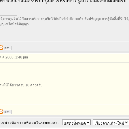
างเว็บมาสเตอร์ปรับปรุงอะไรหรอป่าว รู้สึกว่าอืดผิดปกติเลยครับ
_________
้,การคุมจิตไว้กับอารมร์,การคุมจิตไว้กับกิจที่กำลังกระทำ-สัมปชัญญะ-การรู้ชัดสิ่งที่นึกไว้,กา
ัญญะหรือมีสติปัญญา
 ต.ค.2008, 1:46 pm
_________
มให้ได้ดาวครบ 10 ดวงครับ
เฉพาะข้อความที่ตอบในระยะเวลา: