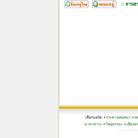
:: ลานธร
เลือกบอร์ด •
กระดานสนทนา
•
ส
นานาสาระ
•
วิทยุธรรมะ
•
เสียงธ