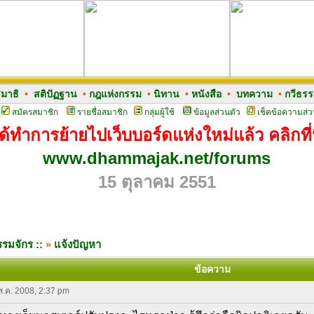
มาธิ
•
สติปัฏฐาน
•
กฎแห่งกรรม
•
นิทาน
•
หนังสือ
•
บทความ
•
กวีธร
สมัครสมาชิก
รายชื่อสมาชิก
กลุ่มผู้ใช้
ข้อมูลส่วนตัว
เช็คข้อความส่ว
ด้ทำการย้ายไปเว็บบอร์ดแห่งใหม่แล้ว คลิกที่น
www.dhammajak.net/forums
15 ตุลาคม 2551
รมจักร ::
»
แจ้งปัญหา
ข้อความ
 ส.ค. 2008, 2:37 pm