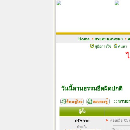
Home
•
กระดานสนทนา
•
ส
คู่มือการใช้
ค้นหา
ไ
วันนี้ลานธรรมอืดผิดปกติ
:: ลานธร
ผู้ตั้ง
กรัชกาย
ตอบเมื่อ: 05
บัวแก้ว