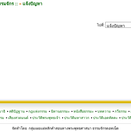
รมจักร ::
»
แจ้งปัญหา
ไปที่:
มาธิ
•
สติปัฏฐาน
•
กฎแห่งกรรม
•
นิทานธรรมะ
•
หนังสือธรรมะ
•
บทความ
•
กวีธรรม
•
รรม
•
เสียงสวดมนต์
•
ประวัติพระพุทธเจ้า
•
ประวัติมหาสาวก
•
ประวัติเอตทัคคะ
•
ประวัต
จัดทำโดย กลุ่มเผยแผ่หลักคำสอนทางพระพุทธศาสนา ธรรมจักรดอทเน็ต