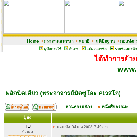
Home
•
กระดานสนทนา
•
สมาธิ
•
สติปัฏฐาน
•
กฎแห่งก
คู่มือการใช้
ค้นหา
สมัครสมาชิก
รายชื่อสมาชิก
ได้ทำการย้ายไ
www.
พลิกนิดเดียว (พระอาจารย์มิตซูโอะ คเวสโก)
:: ลานธรรมจักร ::
»
หนังสือธรรมะ
ผู้ตั้ง
TU
ตอบเมื่อ: 04 ต.ค.2008, 7:49 am
บัวทอง