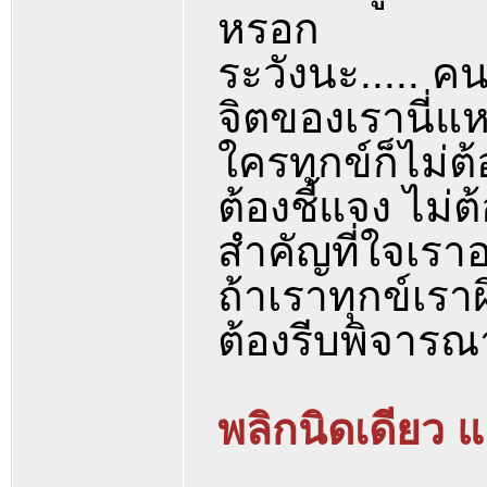
หรอก
ระวังนะ..... ค
จิตของเรานี่แ
ใครทุกข์ก็ไม่ต
ต้องชี้แจง ไม่ต
สำคัญที่ใจเราอ
ถ้าเราทุกข์เรา
ต้องรีบพิจารณ
พลิกนิดเดียว แ