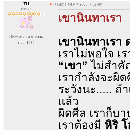
TU
ตอบเมื่อ: 04 ต.ค.2008, 7:52 am
บัวทอง
เขานินทาเรา
เข้าร่วม: 23 พ.ค. 2004
เขานินทาเรา ด
ตอบ: 1589
เราไม่พอใจ เร
“เขา”
ไม่สำคั
เรากำลังจะผิด
ระวังนะ..... ถ้
แล้ว
ผิดศีล เราก็บา
เราต้องมี
หิริ 