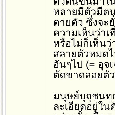
ตัวตนขึ้นมาในรู
หลายมีตัวมีตน
ตายตัว ซึ่งจะยั่
ความเห็นว่าเที
หรือไม่ก็เห็นว่
สลายตัวหมดไปได
อันๆไป (= อุจ
ตัดขาดลอยตัว
มนุษย์บุถุชนท
ละเอียดอยู่ในต