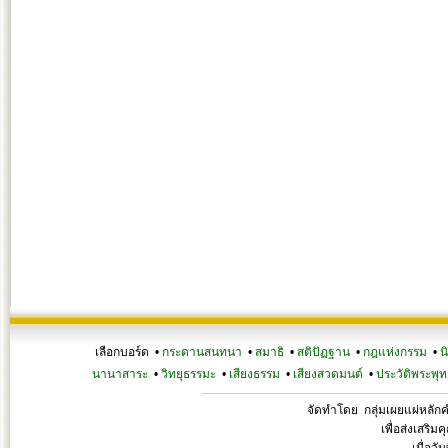
เลือกบอร์ด •
กระดานสนทนา
•
สมาธิ
•
สติปัฏฐาน
•
กฎแห่งกรรม
•
น
นานาสาระ
•
วิทยุธรรมะ
•
เสียงธรรม
•
เสียงสวดมนต์
•
ประวัติพระพุท
จัดทำโดย กลุ่มเผยแผ่หลั
เพื่อส่งเสริ