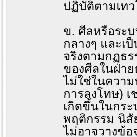
ปฏิบัติตามเทว
ข. ศีลหรือระ
กลางๆ และเป
จริงตามกฏธรร
ของศีลในฝ่าย
ไม่ใช่ในความห
การลงโทษ) เช่
เกิดขึ้นในกร
พฤติกรรม นิสั
ไม่อาจวางข้อจ