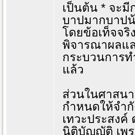
เป็นต้น * จะม
บาปมากบาปน้อ
โดยข้อเท็จจร
พิจารณาผลและป
กระบวนการทำง
แล้ว
ส่วนในศาสนาเท
กำหนดให้จำกั
เทวะประสงค์ ดุ
นิติบัญญัติ เพ