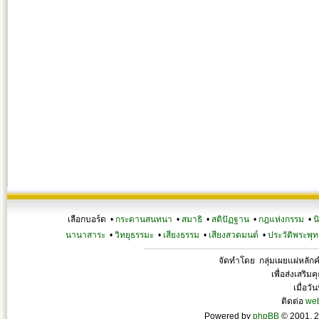
เลือกบอร์ด •
กระดานสนทนา
•
สมาธิ
•
สติปัฏฐาน
•
กฎแห่งกรรม
•
น
นานาสาระ
•
วิทยุธรรมะ
•
เสียงธรรม
•
เสียงสวดมนต์
•
ประวัติพระพุท
จัดทำโดย กลุ่มเผยแผ่หลั
เพื่อส่งเสริ
เมื่อวั
ติดต่อ
we
Powered by
phpBB
© 2001, 2