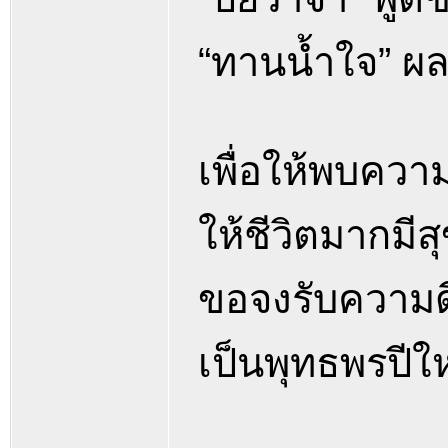
“ทานน้ำใจ” ผล
เพื่อให้พบความ
ให้ชีวิตมากมี
ขอจงรับความดี
เป็นพุทธพรปี