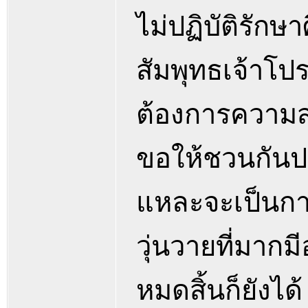
ไม่ปฏิบัติรัก
สัมพุทธเจ้าโปร
ต้องการความสงบ
ขอให้ชวนกันปฏิ
แหละจะเป็นกา
วุ่นวายที่มากมี
หมดสิ้นก็ยังไ