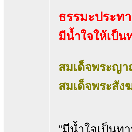
ธรรมะประทา
มีน้ำใจให้เป็นท
สมเด็จพระญา
สมเด็จพระสั
“มีน้ำใจเป็นทา