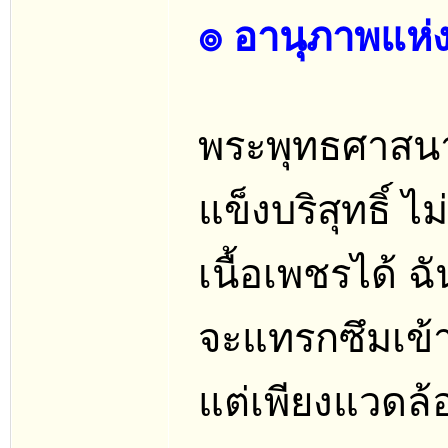
๏ อานุภาพแห่
พระพุทธศาสนานั
แข็งบริสุทธิ์ 
เนื้อเพชรได้ 
จะแทรกซึมเข้
แต่เพียงแวดล้