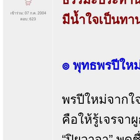
เข้าร่วม: 07 ก.ค. 2004
มีน้ำใจเป็นทาน 
ตอบ: 623
๏ พุทธพรปีใหม
พรปีใหม่จาก
คือให้รู้เจรจาผ
“ปิยวาจา” พูดชื