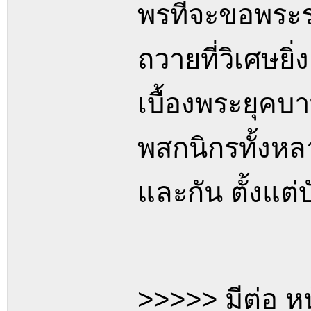
พรที่จะขอพระ
ถวายที่วิเศษยิ
เบื้องพระยุคบา
พสกนิกรทั้งหล
และกัน ตั้งแต่
>>>>> มีต่อ ห