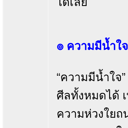
ได้เลย
๏ ความมีน้ำใจ
“ความมีน้ำใจ”
ศีลทั้งหมดได้ 
ความห่วงใยถนอ