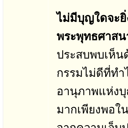
ไม่มีบุญใดจะยิ
พระพุทธศาสน
ประสบพบเห็นด้ว
กรรมไม่ดีที่ทำไ
อานุภาพแห่งบุ
มากเพียงพอในปั
จากความเจ็บปว