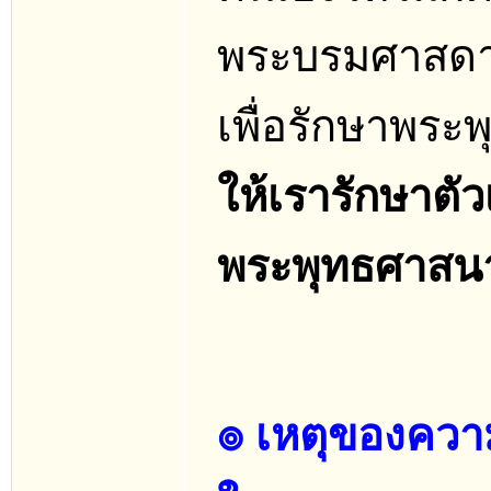
พระบรมศาสดาส
เพื่อรักษาพระ
ให้เรารักษาตัว
พระพุทธศาสนา
๏ เหตุของควา