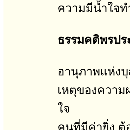
ความมีน้ำใจทำ
ธรรมคติพรปร
อานุภาพแห่งบ
เหตุของความผ
ใจ
คนที่มีค่ายิ่ง ต