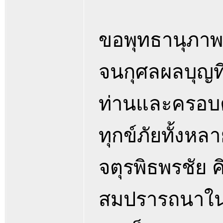
ขอพุทธานุภาพ
จนกุศลผลบุญที
ท่านและครอบค
ทุกข์ภัยทั้งหล
จตุรพิธพรชัย 
สมปรารถนาในสิ