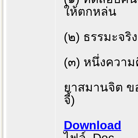
ให้ตกหล่น
(๒) ธรรมะจริง
(๓) หนึ่งความ
ยาสมานจิต ขอ
จี้)
Download
ไฟล์ .Doc