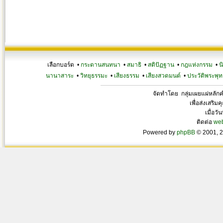
เลือกบอร์ด •
กระดานสนทนา
•
สมาธิ
•
สติปัฏฐาน
•
กฎแห่งกรรม
•
น
นานาสาระ
•
วิทยุธรรมะ
•
เสียงธรรม
•
เสียงสวดมนต์
•
ประวัติพระพุท
จัดทำโดย กลุ่มเผยแผ่หลั
เพื่อส่งเสริ
เมื่อวั
ติดต่อ
we
Powered by
phpBB
© 2001, 2