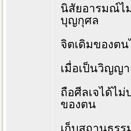
นิสัยอารมณ์ไม
บุญกุศล
จิตเดิมของตนไ
เมื่อเป็นวิญ
ถือศีลเจได้ไม
ของตน
เก็บสถานธรรมเ