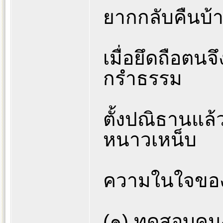
ยากกลับคืนบ้
เมื่อยึดถือตนจ
กรำธรรม
ตั้งปณิธานแล้
หนาวเหน็บ
ความในใจของ
(๑) ทดสอบคน