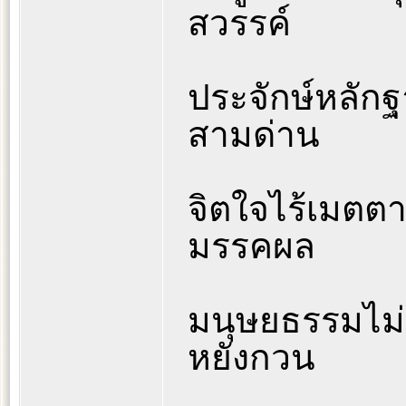
สวรรค์
ประจักษ์หลัก
สามด่าน
จิตใจไร้เมตตา
มรรคผล
มนุษยธรรมไม่บร
หยังกวน