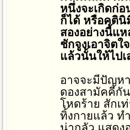
หนึ่งจะเกิดก่อ
ก็ได้ หรือคตินิม
สองอย่างนี้แห
ชักจูงเอาจิตใ
แล้วนั้นให้ไป
อาจจะมีปัญหาถ
ดองสามัคคีกัน
โหดร้าย สักเท่
ทิ้งกายแล้ว ท
น่ากลัว แสดงอ