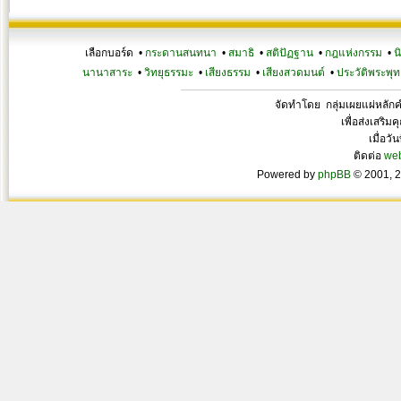
เลือกบอร์ด •
กระดานสนทนา
•
สมาธิ
•
สติปัฏฐาน
•
กฎแห่งกรรม
•
น
นานาสาระ
•
วิทยุธรรมะ
•
เสียงธรรม
•
เสียงสวดมนต์
•
ประวัติพระพุท
จัดทำโดย กลุ่มเผยแผ่หลั
เพื่อส่งเสริ
เมื่อวั
ติดต่อ
we
Powered by
phpBB
© 2001, 2