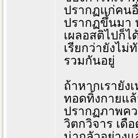
ปรากฏแก่คนอื่นท
ปรากฏขึ้นมา 
เผลอสติไปก็ได
เรียกว่ายังไม่
รวมกันอยู่
ถ้าหากเรายังเ
ทอดทิ้งกายแล้
ปรากฏภาพความช
วิตกวิจาร เดื
น่ากลัวอย่าง