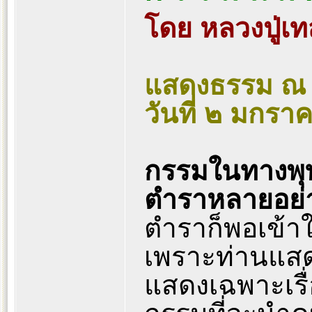
โดย หลวงปู่เทส
แสดงธรรม ณ 
วันที่ ๒ มกร
กรรมในทางพุ
ตำราหลายอย่
ตำราก็พอเข้า
เพราะท่านแสดง
แสดงเฉพาะเรื