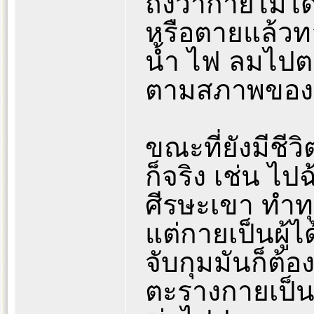
ถึงว่ากายไม่ไ
หรือตายแล้วทอ
น้ำ ไฟ ลมไปต
ตามสภาพของมัน
ขณะที่ยังมีชีว
ก็จริง เช่น ไ
ศีรษะเขา ทำท
แต่กายเป็นผู้ไ
จับกุมมันก็ต้อ
ตะรางกายเป็นผ