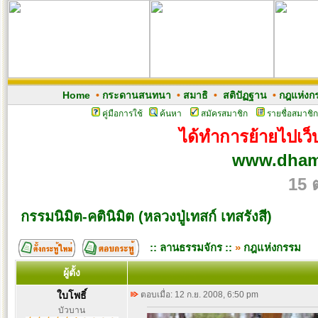
Home
•
กระดานสนทนา
•
สมาธิ
•
สติปัฏฐาน
•
กฎแห่งก
คู่มือการใช้
ค้นหา
สมัครสมาชิก
รายชื่อสมาชิก
ได้ทำการย้ายไปเว็บ
www.dham
15 
กรรมนิมิต-คตินิมิต (หลวงปู่เทสก์ เทสรังสี)
:: ลานธรรมจักร ::
»
กฎแห่งกรรม
ผู้ตั้ง
ใบโพธิ์
ตอบเมื่อ: 12 ก.ย. 2008, 6:50 pm
บัวบาน