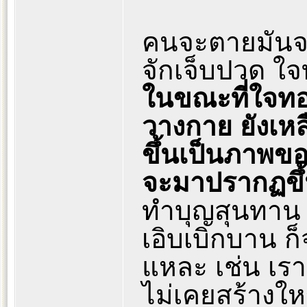
คนจะตายมันจะต
จักเจ็บปวด ใ
ในขณะที่ใจทอ
วางกาย ยังเหล
ขึ้นเป็นภาพข
จะมาปรากฏขึ
ทำบุญสุนทาน 
เอิบเบิกบาน ก
แหละ เช่น เรา
ไม่เคยสร้างใ