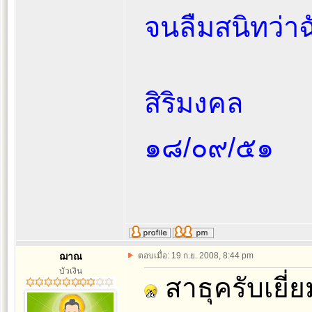
จนลืมสนิทว่า
สิริมงคล
๑๘/๐๙/๕๑
ฌาณ
ตอบเมื่อ: 19 ก.ย. 2008, 8:44 pm
บัวเงิน
สาธุครับเยี