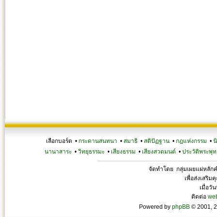
เลือกบอร์ด •
กระดานสนทนา
•
สมาธิ
•
สติปัฏฐาน
•
กฎแห่งกรรม
•
น
นานาสาระ
•
วิทยุธรรมะ
•
เสียงธรรม
•
เสียงสวดมนต์
•
ประวัติพระพุท
จัดทำโดย กลุ่มเผยแผ่หลั
เพื่อส่งเสริ
เมื่อวั
ติดต่อ
we
Powered by
phpBB
© 2001, 2