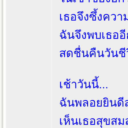
เธอจึงซึ้งความ
ฉันจึงพบเธออ
สดชื่นคืนวันชี
เช้าวันนี้...
ฉันพลอยยินดีส
เห็นเธอสุขสม