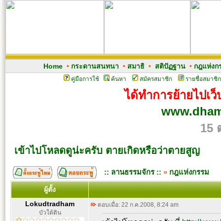
Home
•
กระดานสนทนา
•
สมาธิ
•
สติปัฏฐาน
•
กฎแห่งก
คู่มือการใช้
ค้นหา
สมัครสมาชิก
รายชื่อสมาชิก
ได้ทำการย้ายไปเว็บ
www.dham
15 
เข้าไปโหลดดูน่ะครับ ตายเกิดหรือว่าตายสูญ
:: ลานธรรมจักร ::
»
กฎแห่งกรรม
ผู้ตั้ง
Lokudtradham
ตอบเมื่อ: 22 ก.ค.2008, 8:24 am
บัวใต้ดิน