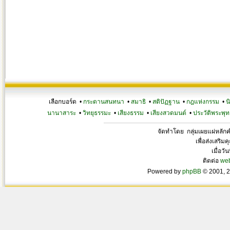
เลือกบอร์ด •
กระดานสนทนา
•
สมาธิ
•
สติปัฏฐาน
•
กฎแห่งกรรม
•
น
นานาสาระ
•
วิทยุธรรมะ
•
เสียงธรรม
•
เสียงสวดมนต์
•
ประวัติพระพุท
จัดทำโดย กลุ่มเผยแผ่หลั
เพื่อส่งเสริ
เมื่อวั
ติดต่อ
we
Powered by
phpBB
© 2001, 2