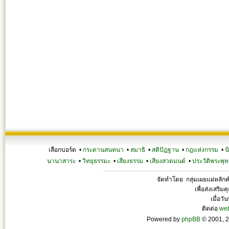
เลือกบอร์ด •
กระดานสนทนา
•
สมาธิ
•
สติปัฏฐาน
•
กฎแห่งกรรม
•
น
นานาสาระ
•
วิทยุธรรมะ
•
เสียงธรรม
•
เสียงสวดมนต์
•
ประวัติพระพุท
จัดทำโดย กลุ่มเผยแผ่หลั
เพื่อส่งเสริ
เมื่อวั
ติดต่อ
we
Powered by
phpBB
© 2001, 2