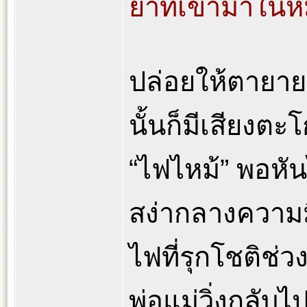
ยาที่เข้ามาในห
ปล่อยให้ตายายอย
นั้นก็มีเสียงตะ
“ไฟไหม้” พอหัน
สง่ากลางความ
ไฟที่รุกโชติช่ว
พ่อแม่วิ่งกลับไ