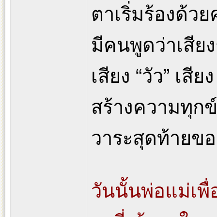
ตาเริ่มร้องด้
มีคนพูดว่าเสีย
เสียง “วัว” เสีย
สร้างความทุกข์
วาระสุดท้ายขอ
วันนั้นพ่อแม่เ