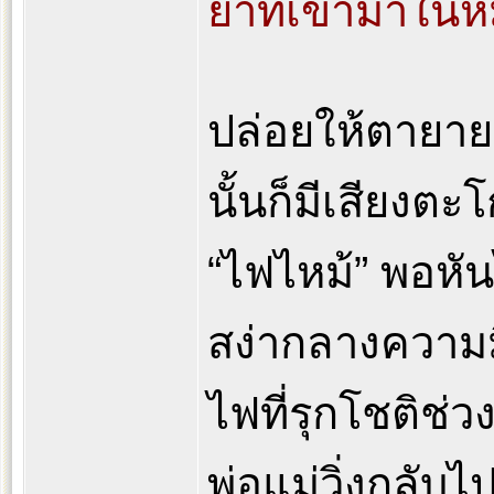
ยาที่เข้ามาในห
ปล่อยให้ตายายอย
นั้นก็มีเสียงตะ
“ไฟไหม้” พอหัน
สง่ากลางความ
ไฟที่รุกโชติช่ว
พ่อแม่วิ่งกลับไ