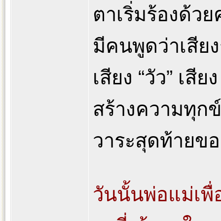
ตาเริ่มร้องด้
มีคนพูดว่าเสีย
เสียง “วัว” เสีย
สร้างความทุกข์
วาระสุดท้ายขอ
วันนั้นพ่อแม่เ