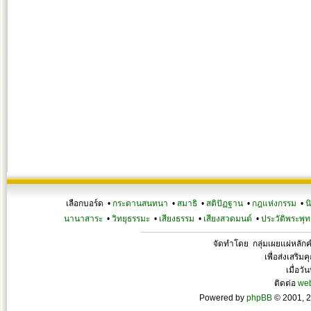
เลือกบอร์ด •
กระดานสนทนา
•
สมาธิ
•
สติปัฏฐาน
•
กฎแห่งกรรม
•
น
นานาสาระ
•
วิทยุธรรมะ
•
เสียงธรรม
•
เสียงสวดมนต์
•
ประวัติพระพุท
จัดทำโดย กลุ่มเผยแผ่หลั
เพื่อส่งเสริ
เมื่อวั
ติดต่อ
we
Powered by
phpBB
© 2001, 2