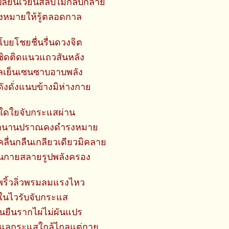
ลี่ยนเวียนสลับไม่กลับกลาย
่งหมายให้รู้ตลอดกาล
บยโชยชื่นรื่นดวงจิต
ิดติดแนวแถวสันหลัง
วลเย็นเซนซาบอาบพลัง
ังดั่งแนบข้างมิห่างกาย
ใดใยจับกระแสผ่าน
่านานปราณคงดำรงหมาย
ลื่นกลืนเกลียวเดียวมิคลาย
กายสลายรูปพลังครอง
พริ้วลิ่วพรมลมแรงไหว
กในไวรับจับกระแส
ื้นยืนรากไผ่ไม่ผันแปร
่ยแลกระแสใกล้ไกลแต่กาย