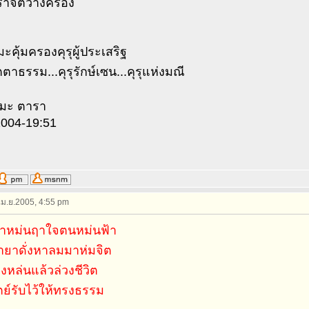
คราจิตวางครอง
คุ้มครองคุรุผู้ประเสริฐ
มตตาธรรม...คุรุรักษ์เซน...คุรุแห่งมณี
ทมะ ตารา
2004-19:51
 เม.ย.2005, 4:55 pm
ฟ้าหม่นฤาใจตนหม่นฟ้า
ยาดั่งหาลมมาห่มจิต
วงหล่นแล้วล่วงชีวิต
ย์รับไว้ให้ทรงธรรม