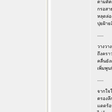
ตามติต
กรอสา
หลุดล่
ปุยฝ้าย
.....
วางวางว
ถึงครา
คลื่นยั
เพิ่มพู
.....
จากใจใ
ตรองลึ
แดดร้