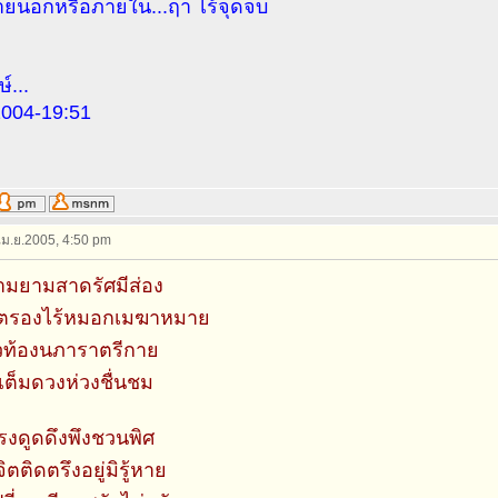
ภายนอกหรือภายใน...ฤา ไร้จุดจบ
ษ์...
2004-19:51
 เม.ย.2005, 4:50 pm
งามยามสาดรัศมีส่อง
งตรองไร้หมอกเมฆาหมาย
่วท้องนภาราตรีกาย
ม่เต็มดวงห่วงชื่นชม
แรงดูดดึงพึงชวนพิศ
ิตติดตรึงอยู่มิรู้หาย