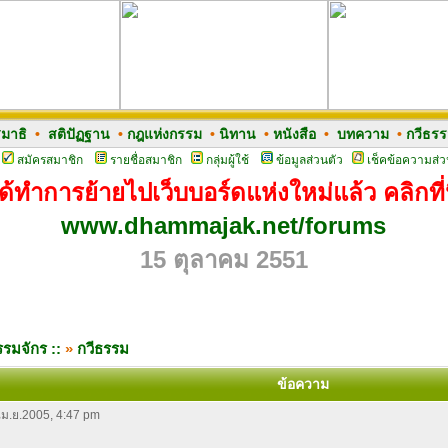
มาธิ
•
สติปัฏฐาน
•
กฎแห่งกรรม
•
นิทาน
•
หนังสือ
•
บทความ
•
กวีธร
สมัครสมาชิก
รายชื่อสมาชิก
กลุ่มผู้ใช้
ข้อมูลส่วนตัว
เช็คข้อความส่ว
ด้ทำการย้ายไปเว็บบอร์ดแห่งใหม่แล้ว คลิกที่น
www.dhammajak.net/forums
15 ตุลาคม 2551
รมจักร ::
»
กวีธรรม
ข้อความ
 เม.ย.2005, 4:47 pm