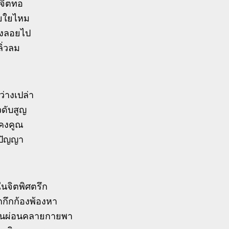
จิตทอ
ยใยไหม
องลอยไป
ลิ่วลม
่างเปล่า
วดับสูญ
งคงคูณ
นปัญญา
นจิตพิศตรึก
กกึกก้องพ้องหา
อนผ่อนคลายกายพา