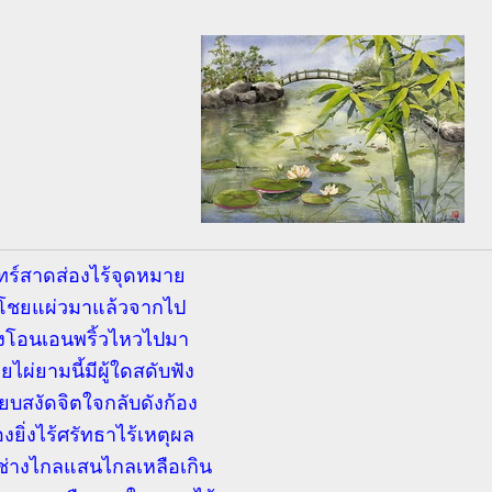
ทร์สาดส่องไร้จุดหมาย
ชยแผ่วมาแล้วจากไป
ยังโอนเอนพริ้วไหวไปมา
่ยไผ่ยามนี้มีผู้ใดสดับฟัง
ียบสงัดจิตใจกลับดังก้อง
้องยิ่งไร้ศรัทธาไร้เหตุผล
่างไกลแสนไกลเหลือเกิน