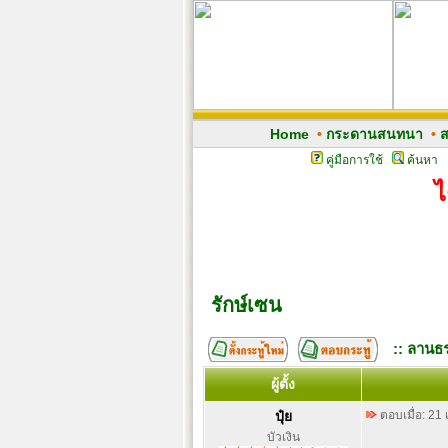
Home
•
กระดานสนทนา
•
ส
คู่มือการใช้
ค้นหา
ไ
รักษ์เซน
:: ลานธร
ผู้ตั้ง
ปุ๋ย
ตอบเมื่อ: 21
บัวเงิน