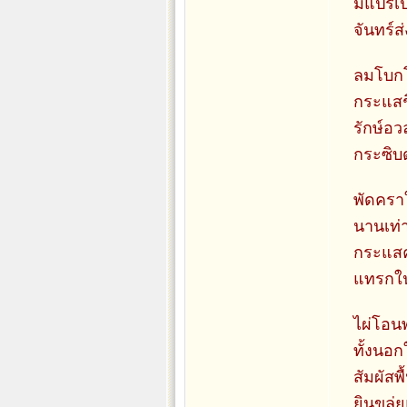
มิแปรเป
จันทร์ส
ลมโบกโ
กระแสช
รักษ์อ
กระซิบด
พัดครา
นานเท
กระแสค
แทรกใน
ไผ่โอน
ทั้งนอ
สัมผัสพ
ยินขลุ