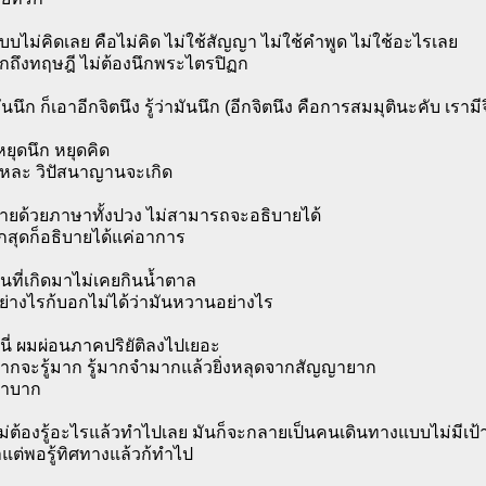
ไม่คิดเลย คือไม่คิด ไม่ใช้สัญญา ไม่ใช้คำพูด ไม่ใช้อะไรเลย
ึกถึงทฤษฎี ไม่ต้องนึกพระไตรปิฏก
ันนึก ก็เอาอีกจิตนึง รู้ว่ามันนึก (อีกจิตนึง คือการสมมุตินะคับ เราม
่หยุดนึก หยุดคิด
นแหละ วิปัสนาญานจะเกิด
ายด้วยภาษาทั้งปวง ไม่สามารถจะอธิบายได้
กสุดก็อธิบายได้แค่อาการ
นที่เกิดมาไม่เคยกินน้ำตาล
ย่างไรก้บอกไม่ได้ว่ามันหวานอย่างไร
นี่ ผมผ่อนภาคปริยัติลงไปเยอะ
ยากจะรู้มาก รู้มากจำมากแล้วยิ่งหลุดจากสัญญายาก
็ลำบาก
ไม่ต้องรู้อะไรแล้วทำไปเลย มันก็จะกลายเป็นคนเดินทางแบบไม่มีเป
แต่พอรู้ทิศทางแล้วก้ทำไป