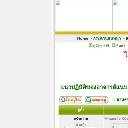
Home
•
กระดานสนทนา
•
ส
คู่มือการใช้
ค้นหา
ไ
แนวปฏิบัติของอาจารย์แนบ 
:: ลานธร
ผู้ตั้ง
กรัชกาย
ตอบเมื่อ: 06
บัวแก้ว