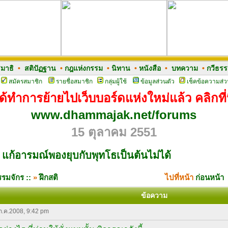
มาธิ
•
สติปัฏฐาน
•
กฎแห่งกรรม
•
นิทาน
•
หนังสือ
•
บทความ
•
กวีธร
สมัครสมาชิก
รายชื่อสมาชิก
กลุ่มผู้ใช้
ข้อมูลส่วนตัว
เช็คข้อความส่ว
ด้ทำการย้ายไปเว็บบอร์ดแห่งใหม่แล้ว คลิกที่น
www.dhammajak.net/forums
15 ตุลาคม 2551
แก้อารมณ์พองยุบกับพุทโธเป็นต้นไม่ได้
รมจักร ::
»
ฝึกสติ
ไปที่หน้า
ก่อนหน้า
ข้อความ
 ก.ค.2008, 9:42 pm