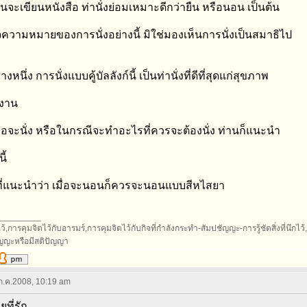
จะเขียนหนังสือ ท่านั่งย่อมเหมาะดีกว่ายืน หรือนอน เป็นต้น
จความหมายของการนั่งอย่างนี้ มิใช่มองเห็นการนั่งเป็นสมาธิไป
างหนึ่ง การนั่งแบบคู้บัลลังก์นี้ เป็นท่านั่งที่ดีที่สุดแก่สุขภาพ
งาน
เมื่อจะนั่ง หรือในกรณีจะทำอะไรที่ควรจะต้องนั่ง ท่านก็แนะนำ
ี้
ที่แนะนำว่า เมื่อจะนอนก็ควรจะนอนแบบสีหไสยา
_________
้,การคุมจิตไว้กับอารมร์,การคุมจิตไว้กับกิจที่กำลังกระทำ-สัมปชัญญะ-การรู้ชัดสิ่งที่นึกไว้,กา
ัญญะหรือมีสติปัญญา
 ก.ค.2008, 10:19 am
ยที่รัก