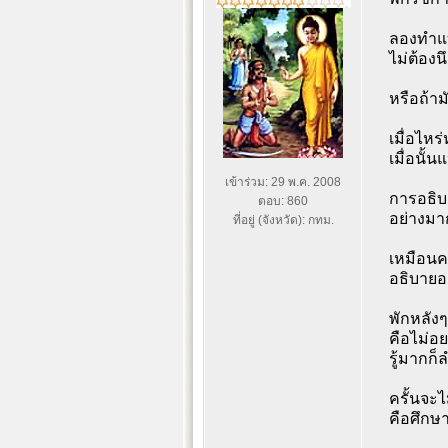
ลองทำแบบ
ไม่ต้องน
หรือถ้าม
เมื่อไหร
เมื่อนั้
เข้าร่วม: 29 พ.ค. 2008
การอธิบ
ตอบ: 860
อย่างมา
ที่อยู่ (จังหวัด): กทม.
เหมือนค
อธิบายอ
พักหลังๆ
คือไม่อ
รู้มากก
ครั้นจะ
คือศึกษา