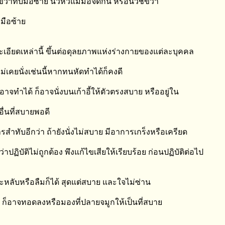
ขวาทับมือซ้าย นิ้วหัวแม่มือจดกัน หรือนิ้วชี้ขวา
มือซ้าย
เอียดเหล่านี้ ขึ้นต่อดุลยภาพแห่งร่างกายของแต่ละบุคคล
ี่ไม่เคยนั่งเช่นนี้หากทนหัดทำได้ก็คงดี
่อาจทำได้ ก็อาจนั่งบนเก้าอี้ให้ตัวตรงสบาย หรืออยู่ใน
อื่นที่สบายพอดี
รสำทับอีกว่า ถ้ายังนั่งไม่สบาย มีอาการเกร็งหรือเครียด
่าปฏิบัติไม่ถูกต้อง พึงแก้ไขเสียให้เรียบร้อย ก่อนปฏิบัติต่อไป
ะหลับหรือลืมก็ได้ สุดแต่สบาย และใจไม่ซ่าน
า ก็อาจทอดลงหรือมองที่ปลายจมูกให้เป็นที่สบาย