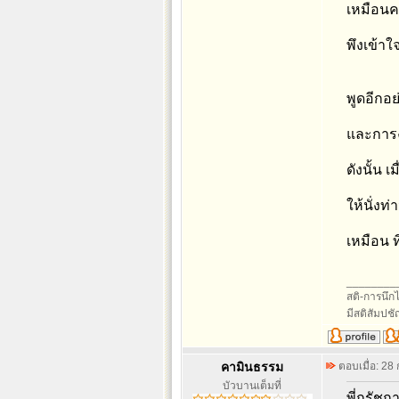
เหมือนคน
พึงเข้าใ
พูดอีกอย่
และการ
ดังนั้น 
ให้นั่งท่าน
เหมือน 
________
สติ-การนึกไว
มีสติสัมปช
คามินธรรม
ตอบเมื่อ: 28
บัวบานเต็มที่
พี่กรัชกา