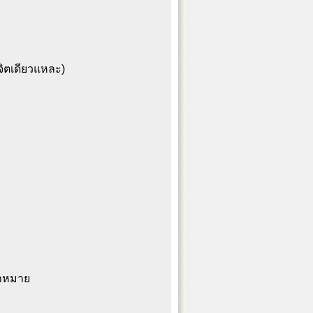
ีจิตเดียวแหละ)
้าหมาย