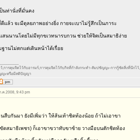
นท่านั่งที่มั่นคง
าที่ดีแล้ว จะมีดุลยภาพอย่างยิ่ง กายจะเบาไม่รู้สึกเป็นภาระ
ได้แสนนานโดยไม่มีทุกขเวทนารบกวน ช่วยให้จิตเป็นสมาธิง่าย
มฐานไม่ตกแต่เดินหน้าได้เรื่อย
_________
้,การคุมจิตไว้กับอารมร์,การคุมจิตไว้กับกิจที่กำลังกระทำ-สัมปชัญญะ-การรู้ชัดสิ่งที่นึกไว้,กา
ัญญะหรือมีสติปัญญา
 ก.ค.2008, 9:43 pm
นสืบกันมา ยังมีเพิ่มว่า ให้ส้นเท้าชิดท้องน้อย ถ้าไม่เอาขา
 (ขัดสมาธิเพชร) ก็เอาขาขวาทับขาซ้าย วางมือบนตักชิดท้อง