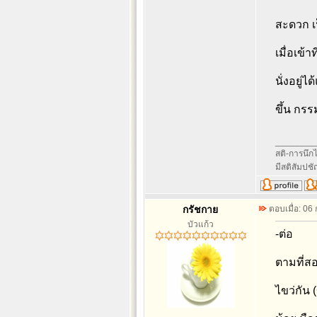
สะดวก เป็
เมื่อเข้
นั่งอยู่
ขึ้น กรร
________
สติ-การนึกไว
มีสติสัมปช
กรัชกาย
ตอบเมื่อ: 06
บัวแก้ว
-ต่อ
ตามที่สอ
ไขว่กัน