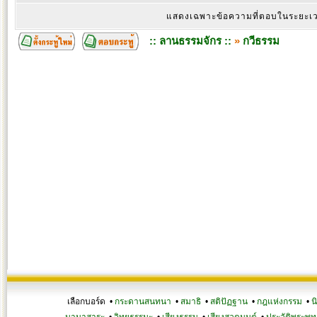
แสดงเฉพาะข้อความที่ตอบในระยะ
:: ลานธรรมจักร ::
»
กวีธรรม
เลือกบอร์ด •
กระดานสนทนา
•
สมาธิ
•
สติปัฏฐาน
•
กฎแห่งกรรม
•
น