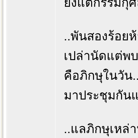
ยังแต่กรรมกุศ
..พันสองร้อยห้า
เปล่านัดแต่พบก
คือภิกษุในวัน...
มาประชุมกันแม้
..แลภิกษุเหล่านั