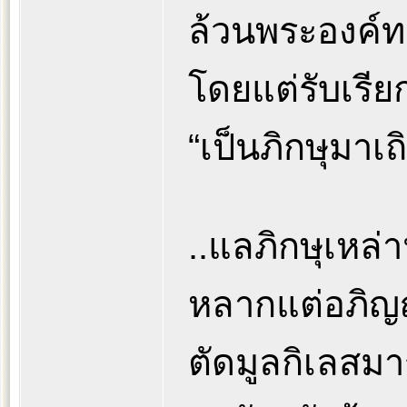
ล้วนพระองค์
โดยแต่รับเรียก
“เป็นภิกษุมาเถิด
..แลภิกษุเหล่าน
หลากแต่อภิญ
ตัดมูลกิเลสมาร