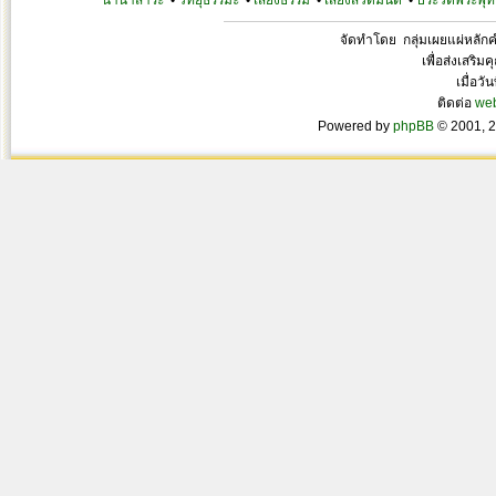
นานาสาระ
•
วิทยุธรรมะ
•
เสียงธรรม
•
เสียงสวดมนต์
•
ประวัติพระพุท
จัดทำโดย กลุ่มเผยแผ่หลั
เพื่อส่งเสริ
เมื่อวั
ติดต่อ
we
Powered by
phpBB
© 2001, 2