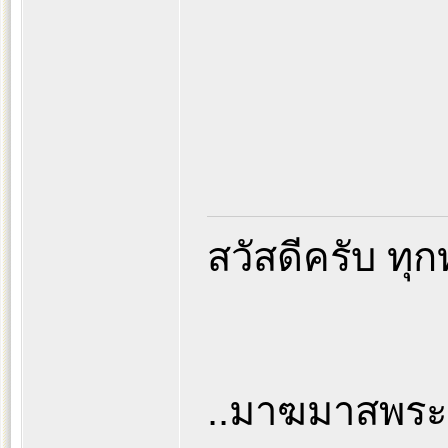
สวัสดีครับ ทุก
..มาฆมาสพระ