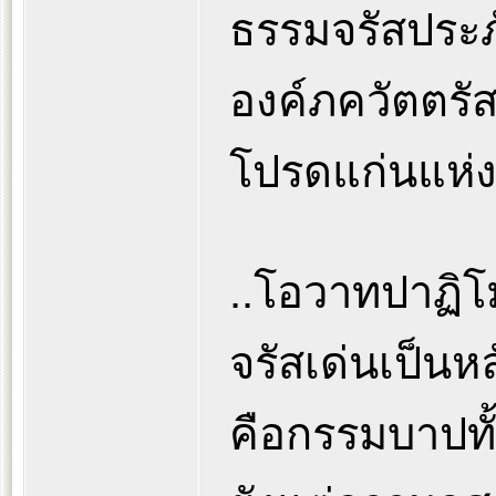
ธรรมจรัสประภั
องค์ภควัตตรัสข
โปรดแก่นแห่งม
..โอวาทปาฏิโม
จรัสเด่นเป็นหลั
คือกรรมบาปทั้