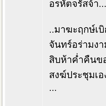
อรหัตจรัสจ้า....
..มาฆะฤกษ์เบิก
จันทร์อร่ามงา
สิบห้าค่ำคืนของ
สงฆ์ประชุมเองอ้
...