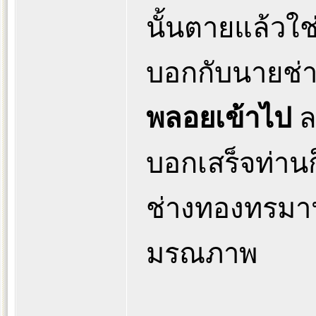
นั้นตายแล้วใช
บอกกับนายช่
พลอยเข้าไป
ลอ
บอกเสร็จท่านก
ช่างทองทรม
มรณภาพ