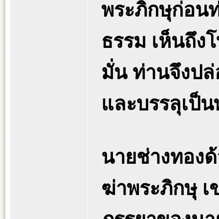
พระภิกษุก่อน
ธรรม เห็นถึง
มั่น ท่านจึงปล
และบรรลุเป็น
นายช่างทองด้
ฆ่าพระภิกษุ 