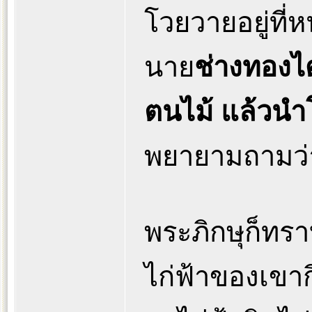
โวยวายอยู่ที่
นาย
ช่างทองได
ตนไม้ แล้วนำโ
พยายามถามว่า
พระภิกษุก็ทรา
ไก่ฟ้าของเขาก