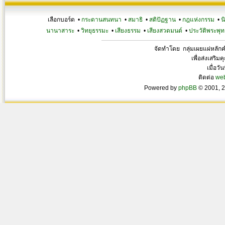
เลือกบอร์ด •
กระดานสนทนา
•
สมาธิ
•
สติปัฏฐาน
•
กฎแห่งกรรม
•
น
นานาสาระ
•
วิทยุธรรมะ
•
เสียงธรรม
•
เสียงสวดมนต์
•
ประวัติพระพุท
จัดทำโดย กลุ่มเผยแผ่หลั
เพื่อส่งเสริ
เมื่อวั
ติดต่อ
we
Powered by
phpBB
© 2001, 2