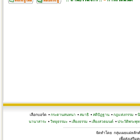
เลือกบอร์ด •
กระดานสนทนา
•
สมาธิ
•
สติปัฏฐาน
•
กฎแห่งกรรม
•
น
นานาสาระ
•
วิทยุธรรมะ
•
เสียงธรรม
•
เสียงสวดมนต์
•
ประวัติพระพุท
จัดทำโดย กลุ่มเผยแผ่หลั
เพื่อส่งเสริ