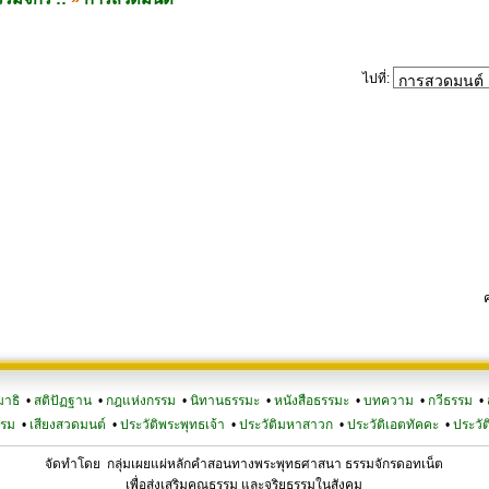
ไปที่:
มาธิ
•
สติปัฏฐาน
•
กฎแห่งกรรม
•
นิทานธรรมะ
•
หนังสือธรรมะ
•
บทความ
•
กวีธรรม
•
รรม
•
เสียงสวดมนต์
•
ประวัติพระพุทธเจ้า
•
ประวัติมหาสาวก
•
ประวัติเอตทัคคะ
•
ประวัต
จัดทำโดย กลุ่มเผยแผ่หลักคำสอนทางพระพุทธศาสนา ธรรมจักรดอทเน็ต
เพื่อส่งเสริมคุณธรรม และจริยธรรมในสังคม