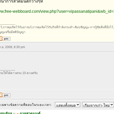
ตนาการสวดมนต์กว้างๆที่
www.free-webboard.com/view.php?user=vipassanatipani&wb_id=
_________
้,การคุมจิตไว้กับอารมร์,การคุมจิตไว้กับกิจที่กำลังกระทำ-สัมปชัญญะ-การรู้ชัดสิ่งที่นึกไว้,กา
ัญญะหรือมีสติปัญญา
 ก.ย. 2008, 8:30 pm
_________
มให้ได้ดาวครบ 10 ดวงครับ
เฉพาะข้อความที่ตอบในระยะเวลา:
รมจักร ::
»
การสวดมนต์