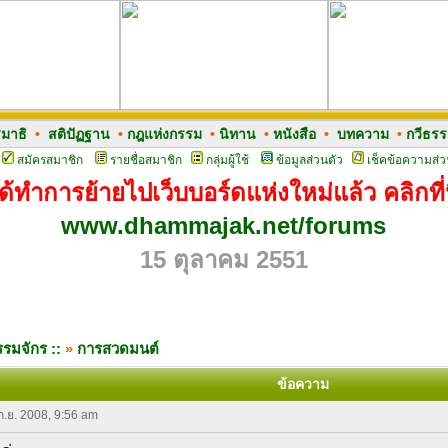
มาธิ
•
สติปัฏฐาน
•
กฎแห่งกรรม
•
นิทาน
•
หนังสือ
•
บทความ
•
กวีธร
สมัครสมาชิก
รายชื่อสมาชิก
กลุ่มผู้ใช้
ข้อมูลส่วนตัว
เช็คข้อความส่ว
ด้ทำการย้ายไปเว็บบอร์ดแห่งใหม่แล้ว คลิกที่น
www.dhammajak.net/forums
15 ตุลาคม 2551
รมจักร ::
»
การสวดมนต์
ข้อความ
 ก.ย. 2008, 9:56 am