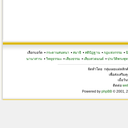
เลือกบอร์ด •
กระดานสนทนา
•
สมาธิ
•
สติปัฏฐาน
•
กฎแห่งกรรม
•
น
นานาสาระ
•
วิทยุธรรมะ
•
เสียงธรรม
•
เสียงสวดมนต์
•
ประวัติพระพุท
จัดทำโดย กลุ่มเผยแผ่หลั
เพื่อส่งเสริ
เมื่อวั
ติดต่อ
we
Powered by
phpBB
© 2001, 2