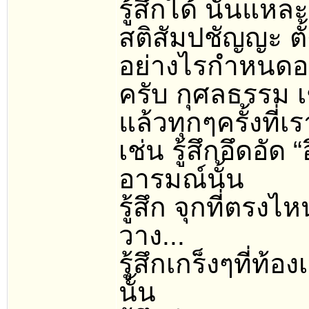
รู้สึกได้ นั่นแห
สติสัมปชัญญะ ตั
อย่างไรกำหนดอย
ครับ กุศลธรรม 
แล้วทุกๆครั้งที
เช่น รู้สึกอึดอัด
อารมณ์นั้น
รู้สึก จุกที่ตรงไ
วาง...
รู้สึกเกร็งๆที่ท้
นั้น