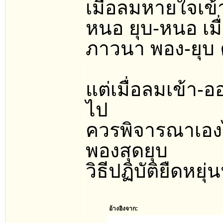
เมื่อลมหายใจเข้า-
หนอ ยุบ-หนอ เมื
ภาวนา พอง-ยุบ ค
แต่เมื่อลมเข้า-
ไป
ควรพิจารณาเองได้
พองสุดยุบ
วิธีปฏิบัติยืดหยุ่
อ้างอิงจาก: