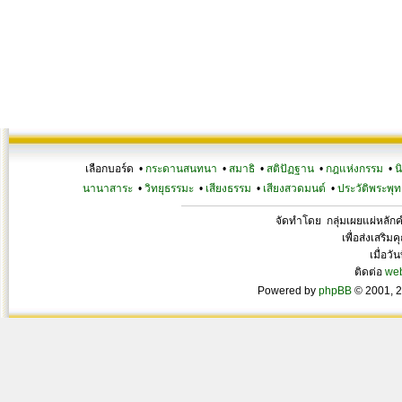
เลือกบอร์ด •
กระดานสนทนา
•
สมาธิ
•
สติปัฏฐาน
•
กฎแห่งกรรม
•
น
นานาสาระ
•
วิทยุธรรมะ
•
เสียงธรรม
•
เสียงสวดมนต์
•
ประวัติพระพุท
จัดทำโดย กลุ่มเผยแผ่หลั
เพื่อส่งเสริ
เมื่อวั
ติดต่อ
we
Powered by
phpBB
© 2001, 2