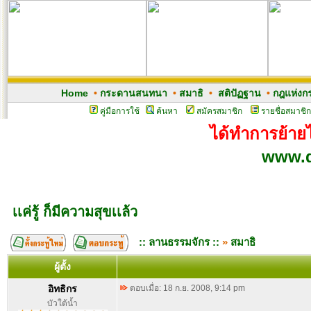
Home
•
กระดานสนทนา
•
สมาธิ
•
สติปัฏฐาน
•
กฎแห่งก
คู่มือการใช้
ค้นหา
สมัครสมาชิก
รายชื่อสมาชิก
ได้ทำการย้ายไป
www.d
เเค่รู้ ก็มีความสุขเเล้ว
:: ลานธรรมจักร ::
»
สมาธิ
ผู้ตั้ง
อิทธิกร
ตอบเมื่อ: 18 ก.ย. 2008, 9:14 pm
บัวใต้น้ำ