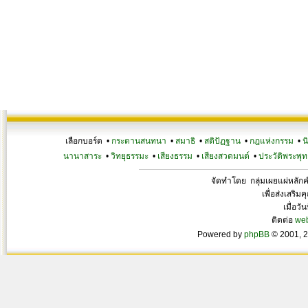
เลือกบอร์ด •
กระดานสนทนา
•
สมาธิ
•
สติปัฏฐาน
•
กฎแห่งกรรม
•
น
นานาสาระ
•
วิทยุธรรมะ
•
เสียงธรรม
•
เสียงสวดมนต์
•
ประวัติพระพุท
จัดทำโดย กลุ่มเผยแผ่หลั
เพื่อส่งเสริ
เมื่อวั
ติดต่อ
we
Powered by
phpBB
© 2001, 2