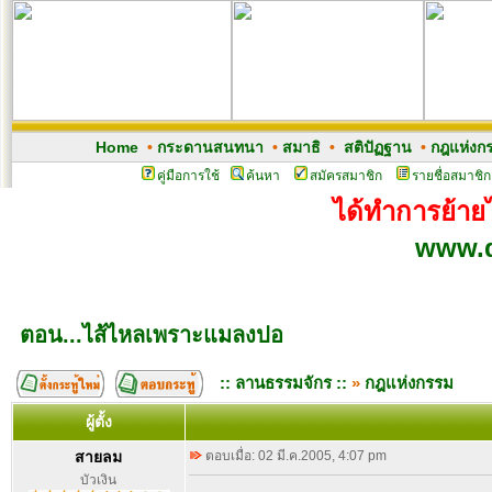
Home
•
กระดานสนทนา
•
สมาธิ
•
สติปัฏฐาน
•
กฎแห่งก
คู่มือการใช้
ค้นหา
สมัครสมาชิก
รายชื่อสมาชิก
ได้ทำการย้ายไ
www.d
ตอน...ไส้ไหลเพราะแมลงปอ
:: ลานธรรมจักร ::
»
กฎแห่งกรรม
ผู้ตั้ง
สายลม
ตอบเมื่อ: 02 มี.ค.2005, 4:07 pm
บัวเงิน