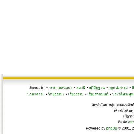
เลือกบอร์ด •
กระดานสนทนา
•
สมาธิ
•
สติปัฏฐาน
•
กฎแห่งกรรม
•
น
นานาสาระ
•
วิทยุธรรมะ
•
เสียงธรรม
•
เสียงสวดมนต์
•
ประวัติพระพุท
จัดทำโดย กลุ่มเผยแผ่หลั
เพื่อส่งเสริ
เมื่อวั
ติดต่อ
we
Powered by
phpBB
© 2001, 2