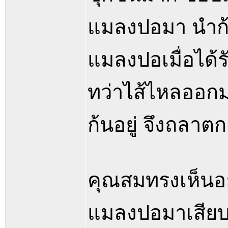
แมลงปอมา นำก้
แมลงปอเมื่อได้
ทว่าไส้ไหลออกม
ก้นอยู่ จึงถลาต
คุณสมทรงเห็นอย
แมลงปอมาเสียบก