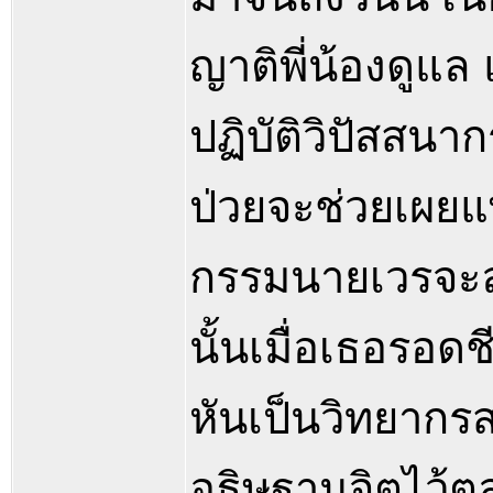
ญาติพี่น้องดูแล
ปฏิบัติวิปัสสน
ป่วยจะช่วยเผยแพ
กรรมนายเวรจะล
นั้นเมื่อเธอรอด
หันเป็นวิทยากร
อธิษฐานจิตไว้ต