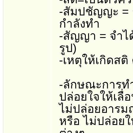
-สัมปชัญญะ = การร
กำลังทำ
-สัญญา = จำไ
รูป)
-เหตุให้เกิดสต
-ลักษณะการทำ
ปล่อยใจให้เลื
ไม่ปล่อยอารมณ์
หรือ ไม่ปล่อย