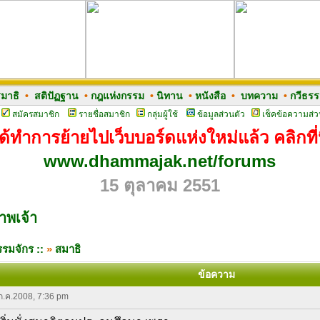
มาธิ
•
สติปัฏฐาน
•
กฎแห่งกรรม
•
นิทาน
•
หนังสือ
•
บทความ
•
กวีธร
สมัครสมาชิก
รายชื่อสมาชิก
กลุ่มผู้ใช้
ข้อมูลส่วนตัว
เช็คข้อความส่ว
ด้ทำการย้ายไปเว็บบอร์ดแห่งใหม่แล้ว คลิกที่น
www.dhammajak.net/forums
15 ตุลาคม 2551
าพเจ้า
รมจักร ::
»
สมาธิ
ข้อความ
 ก.ค.2008, 7:36 pm