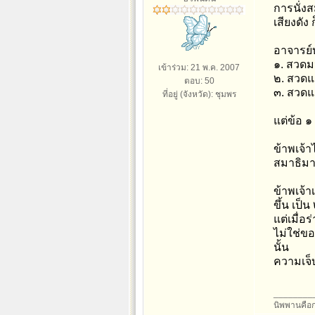
การนั่งส
เสียงดัง 
อาจารย์บ
๑. สวดม
เข้าร่วม: 21 พ.ค. 2007
๒. สวดแ
ตอบ: 50
๓. สวดแผ
ที่อยู่ (จังหวัด): ชุมพร
แต่ข้อ ๑
ข้าพเจ้
สมาธิมา
ข้าพเจ้า
ขึ้น เป็
แต่เมื่อ
ไม่ใช่ขอ
นั้น
ความเจ็
________
นิพพานคือก