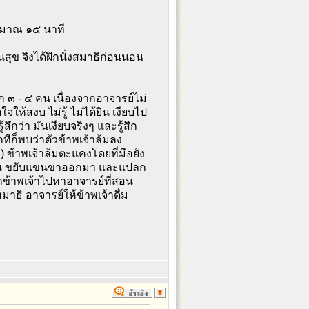
ระมาณ ๑๕ นาที
สุข จึงได้ฝึกนั่งสมาธิก่อนนอน
ีก ๓ - ๔ คน เนื่องจากอาจารย์ไม่
จให้สงบ ไม่รู้ ไม่ได้ยิน เงียบไป
สึกว่า มันเงียบจริงๆ และรู้สึก
ทีก็พบว่าตัวข้าพเจ้าล้มลง
) ข้าพเจ้าล้มตะแคงโดยที่มือยัง
ขึ้น ขยับแขนขาออกมา และแปลก
ๆพาข้าพเจ้าไปหาอาจารย์ที่สอน
าธิ อาจารย์ให้ข้าพเจ้าดื่ม