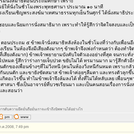
าเริ่มนั่งสมาธิตอนประถมศึกษา เพราะ
รย์ให้นั่งในชั่วโมงพระพุทธศานา ประมาณ ๑๐ นาที
รงเรียนเชิญพระสงฆ์มาเทศนาธรรมทุกเย็นวันศุกร์ ได้นั่งสมาธิป
ชอบและนิยมการนั่งสมาธิมาก เพราะทำให้รู้สึกว่าจิตใจสงบและเป็น
ด
่ง ตอนประถม ๕ ข้าพเจ้านั่งสมาธิหลังห้องในชั่วโมงที่ว่างกับเพื่อนอ
องเรียน ในห้องจึงมีเสียงดังมากๆ ข้าพเจ้าจึงเพ่งกำหนดว่า ต้องทำจิตใ
ที่เสียงดังมาก) ข้าพเจ้าพยายามบังคับใจตัวเองอย่างที่สุด จนกระทั่งรู้
ปหมด รู้สึกว่าร่างกายเจ็บปวด ขยับไม่ได้ ทรมานมาก มารู้สึกตัวอีก
ักของเพื่อนข้างๆที่ไม่วิ่งหนี (คนในห้องวิ่งหนีกันหมด เพราะกลัว
ันบนตัก และขายังขัดสมาส ข้าพเจ้าค่อยๆลืมตา และทรงตัวลุก
นเกิดอะไรขึ้น ทำไมข้าพเจ้าจึงล้มลงได้ ทั้งที่ไม่ได้หลับเลย เพื่อน
าสนา ซึ่งเป็นอาจารย์ที่บวชเรียนมา และเป็นคนสอนเรื่องการนั่งสม
 และสอนว่า
_________
ารดับความยึดมั่นถือมั่นเราจะเข้าถึงนิพพานได้อย่างไร
 ก.ค.2008, 7:49 pm