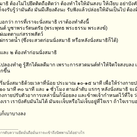
มาธิ ต้องไม่ไปยึดติดถือติดว่า ต้องทำใจให้มันสงบ ให้เงียบ อย่าบัง
ก็จงรับรู้ว่ามันดัง มันมีเสียงดังนะ รับฟังแล้วปล่อยให้มันเป็นไป ต้อง
อกว่า การที่เราจะนั่งสมาธิ เราต้องทำดังนี้
นต์ บูชาพระรัตนตรัย (พระพุทธ พระธรรม พระสงฆ์)
ผ่เมตตาแก่สรรพสัตว์
่กรวดน้ำ (ซึ่งจะสวดก่อนนั่งสมาธิ หรือหลังนั่งสมาธิก็ได้)
 และ ๒ ต้องทำก่อนนั่งสมาธิ
าไปลองทำดู รู้สึกได้ผลดีมาก เพราะการสวดมนต์ทำให้จิตใจสงบลง
กขึ้น
เริ่มนั่งสมาธิด้วยเวลาที่น้อย ประมาณ ๑๐-๑๕ นาที เพื่อให้ร่างกาย
น ๒๐ นาที ๓๐ นาที และ ๑ ชั่วโมง ตามลำดับ แรกๆ หลังนั่งสมาธิ 
ร่างกายปรับตัวอาการเหล่านั้นก็น้อยลง และข้าพเจ้ากำหนดไว้ที่ใจ ว่า
งเรา เราบังคับมันไม่ได้ มันจะเจ็บหรือไม่เจ็บอยู่ที่ใจเรา ถ้าใจเร
บก็เบาบางลง
_________
ารดับความยึดมั่นถือมั่นเราจะเข้าถึงนิพพานได้อย่างไร