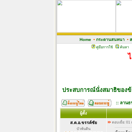
Home
•
กระดานสนทนา
•
ส
คู่มือการใช้
ค้นหา
ไ
ประสบการณ์นั่งสมาธิของข้
:: ลานธร
ผู้ตั้ง
ส.ต.อ.ขรรค์ชัย
ตอบเมื่อ: 01
บัวพ้นดิน