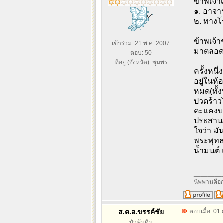
ข้าพเจ้
๑. อาจา
๒. ทางโ
ข้าพเจ้า
เข้าร่วม: 21 พ.ค. 2007
มาตลอ
ตอบ: 50
ที่อยู่ (จังหวัด): ชุมพร
ครั้งหนึ
อยู่ในห้
หมด(ทั้ง
ปวดร้าวไ
ตะแคงบนต
ประสานก
ใจว่า มั
พระพุทธศ
น้ำมนต์
________
นิพพานคือก
ส.ต.อ.ขรรค์ชัย
ตอบเมื่อ: 01
บัวพ้นดิน