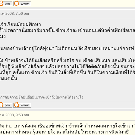
 ก.ค.2008, 7:56 pm
พเจ้าเรียนมัธยมศึกษา
ก็โปรดการนั่งสมาธิมากขึ้น ข้าพเจ้าจะเข้านอนแต่หัวค่ำเพื่อเผื่
โมง
้านของข้าพเจ้าอยู่ใกล้ทุ่งนา ไม่ติดถนน จึงเงียบสงบ เหมาะแก่การทำ
่มนั่ง ข้าพเจ้าจะได้ยินเสียงหรีดหริ่งเรไร กบ เขียด เสียงนก และเสียง
ก็รับรู้ ฟังเสียงไปเรื่อยๆ แล้วปล่อยวางไม่ได้ยึดติดกับเสียงนั้น จนกร
่สุด ครั้งแรก ข้าพเจ้า ยินดีในสิ่งที่เกิดขึ้น ยินดีในความเงียบที่ได้ร
ยงแค่นั้น
_________
ารดับความยึดมั่นถือมั่นเราจะเข้าถึงนิพพานได้อย่างไร
 ก.ค.2008, 9:53 am
ติมว่า.....การนั่งสมาธิของข้าพเจ้า ข้าพเจ้ากำหนดลมหายใจเข้าว
ื่อเป็นการกำหนดรู้ลมหายใจ และไม่หลับในระหว่างการนั่งสมาธิ