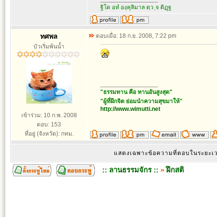
ฐิโต อหํ องฺคุลิมาล ตฺว ฺจ ติฏฺฐ
ทศพล
ตอบเมื่อ: 18 ก.ย. 2008, 7:22 pm
บัวเริ่มพ้นน้ำ
_________________
"ธรรมทาน คือ ทานอันสูงสุด"
"ผู้ที่ฝึกจิต ย่อมนำความสุขมาให้"
http://www.wimutti.net
เข้าร่วม: 10 ก.พ. 2008
ตอบ: 153
ที่อยู่ (จังหวัด): กทม.
แสดงเฉพาะข้อความที่ตอบในระยะ
:: ลานธรรมจักร ::
»
ฝึกสติ