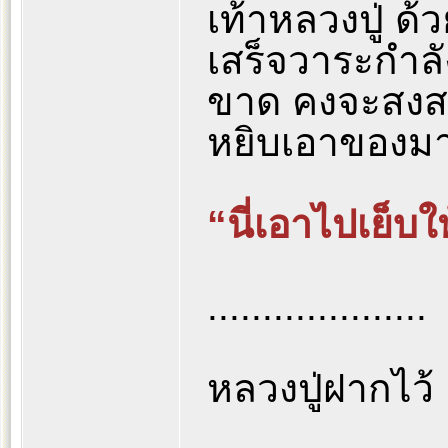
เท้าหลวงปู่ ด้
เสร็จวาระกำลั
ขาด คงจะสงสา
หยิบเอาของมายื
“นี่เอาไปเย็บให
....................
หลวงปู่ฝากไว้