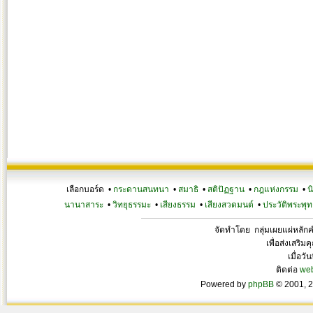
เลือกบอร์ด •
กระดานสนทนา
•
สมาธิ
•
สติปัฏฐาน
•
กฎแห่งกรรม
•
น
นานาสาระ
•
วิทยุธรรมะ
•
เสียงธรรม
•
เสียงสวดมนต์
•
ประวัติพระพุท
จัดทำโดย กลุ่มเผยแผ่หลั
เพื่อส่งเสริ
เมื่อวั
ติดต่อ
we
Powered by
phpBB
© 2001, 2