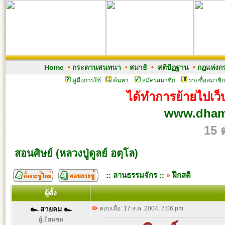
Home
•
กระดานสนทนา
•
สมาธิ
•
สติปัฏฐาน
•
กฎแห่งก
คู่มือการใช้
ค้นหา
สมัครสมาชิก
รายชื่อสมาชิก
ได้ทำการย้ายไปเว็บ
www.dham
15 
สอนศิษย์ (หลวงปู่ดูลย์ อตุโล)
:: ลานธรรมจักร ::
»
ฝึกสติ
ผู้ตั้ง
๛ สายลม ๛
ตอบเมื่อ: 17 ส.ค. 2004, 7:06 pm
ผู้เยี่ยมชม