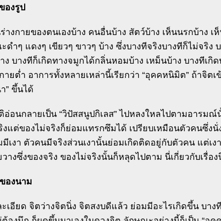
ตของรูป
นร่างกายของตนเองบ้าง คนอื่นบ้าง สัตว์บ้าง เห็นนรกบ้าง เ
ะดำๆ แดงๆ เขียวๆ ขาวๆ บ้าง ซึ่งบางทีจริงบางทีก็ไม่จริง 
าง บางทีก็เกิดทางจมูกได้กลิ่นหอมบ้าง เหม็นบ้าง บางทีเก
กายต่ำ อาการทั้งหลายเหล่านี้เรียกว่า “อุคคหนิมิต” ถ้าจิตเ
า” ขึ้นได้
ติอ่อนกลายเป็น “วิปัสสนูปกิเลส” ไปหลงใหลไปตามอารมณ์นั้น
ริงแต่ของไม่จริงก็ย่อมแทรกซึมได้ เปรียบเหมือนตัวคนซึ่งนั่งอ
มมีเงา ตัวคนมีจริงส่วนเงานั้นย่อมเกิดติดอยู่กับตัวคน แต่เงา
ยวางซึ่งของจริง ของไม่จริงนั้นก็หลุดไปตาม นี่เกี่ยวกับเรื่อง
ิตของนาม
ละเอียด จิตว่างจิตนิ่ง จิตสงบดีแล้ว ย่อมมีอะไรเกิดขึ้น บางที
ต้องนึก ก็ผุดขึ้นมาเองในดวงจิต ลักษณะอย่างนี้ก็เป็น “อุคค