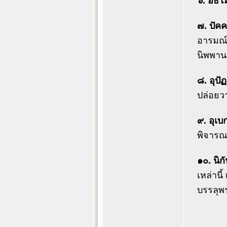
๖. อธิโ
๗. ปัค
อารมณ์
นิพพาน
๘. อุปั
ปล่อยว
๙. อุเบ
พิจารณ
๑๐. นิกั
เหล่านี้
บรรลุพ