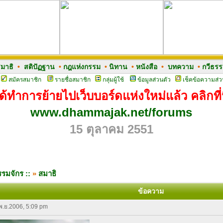
มาธิ
•
สติปัฏฐาน
•
กฎแห่งกรรม
•
นิทาน
•
หนังสือ
•
บทความ
•
กวีธร
สมัครสมาชิก
รายชื่อสมาชิก
กลุ่มผู้ใช้
ข้อมูลส่วนตัว
เช็คข้อความส่ว
ด้ทำการย้ายไปเว็บบอร์ดแห่งใหม่แล้ว คลิกที่น
www.dhammajak.net/forums
15 ตุลาคม 2551
รมจักร ::
»
สมาธิ
ข้อความ
 พ.ย.2006, 5:09 pm