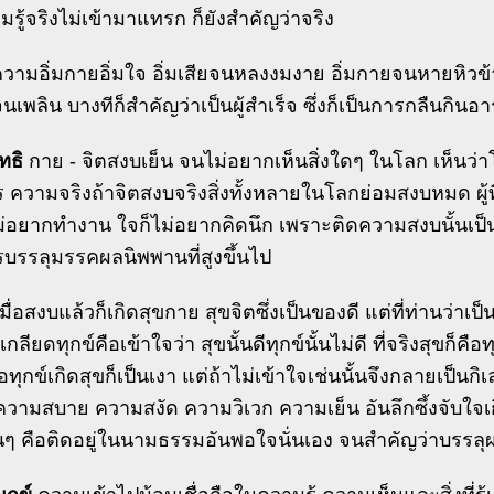
มรู้จริงไม่เข้ามาแทรก ก็ยังสำคัญว่าจริง
วามอิ่มกายอิ่มใจ อิ่มเสียจนหลงงมงาย อิ่มกายจนหายหิวข้
ยจนเพลิน บางทีก็สำคัญว่าเป็นผู้สำเร็จ ซึ่งก็เป็นการกลืนกินอ
ทธิ
กาย - จิตสงบเย็น จนไม่อยากเห็นสิ่งใดๆ ในโลก เห็นว่าโลก
 ความจริงถ้าจิตสงบจริงสิ่งทั้งหลายในโลกย่อมสงบหมด ผู้ท
ม่อยากทำงาน ใจก็ไม่อยากคิดนึก เพราะติดความสงบนั้นเป
บรรลุมรรคผลนิพพานที่สูงขึ้นไป
มื่อสงบแล้วก็เกิดสุขกาย สุขจิตซึ่งเป็นของดี แต่ที่ท่านว่า
กลียดทุกข์คือเข้าใจว่า สุขนั้นดีทุกข์นั้นไม่ดี ที่จริงสุขก็คือทุ
่อทุกข์เกิดสุขก็เป็นเงา แต่ถ้าไม่เข้าใจเช่นนั้นจึงกลายเป็นก
ความสบาย ความสงัด ความวิเวก ความเย็น อันลึกซึ้งจับใจเก
้นๆ คือติดอยู่ในนามธรรมอันพอใจนั่นเอง จนสำคัญว่าบรรล