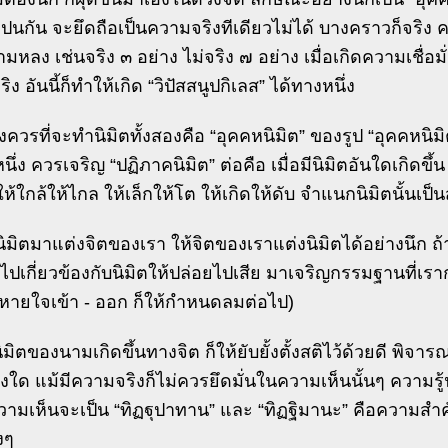
งปนกัน จะยึดถือเป็นความจริงทีเดียวไม่ได้ บางคราวก็จริง 
มหลง เช่นจริง ๓ อย่าง ไม่จริง ๗ อย่าง เมื่อเกิดความเชื่อมั่
ริง อันนี้ก็ทำให้เกิด “วิปัสสนูปกิเลส” ได้ทางหนึ่ง
ึงควรที่จะทำนิมิตทั้งสองคือ “อุคคหนิมิต” ของรูป “อุคคหนิมิ
ึ่ง ควรเจริญ “ปฏิภาคนิมิต” ต่อคือ เมื่อมีนิมิตอันใดเกิดขึ้น 
 ให้ใกล้ให้ไกล ให้เล็กให้โต ให้เกิดให้ดับ จำแนกนิมิตนั้นเป
นิมิตมาแต่งจิตของเรา ให้จิตของเราแต่งนิมิตได้อย่างนึก ถ
่งไปเกี่ยวข้องกับนิมิตให้ปล่อยไปเสีย มาเจริญกรรมฐานที่เรา
ายใจเข้า - ออก ก็ให้กำหนดลมต่อไป)
นิมิตของนามเกิดขึ้นทางจิต ก็ให้ยับยั้งตั้งสติไว้ด้วยดี พิจารณ
ยงใด แม้มีความจริงก็ไม่ควรยึดมั่นในความเห็นนั้นๆ ความรู้นั
วามเห็นจะเป็น “ทิฏฐุปาทาน” และ “ทิฏฐิมานะ” คือความสำค
งๆ