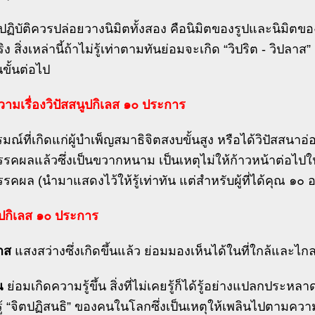
ู้ปฏิบัติควรปล่อยวางนิมิตทั้งสอง คือนิมิตของรูปและนิมิ
ง สิ่งเหล่านี้ถ้าไม่รู้เท่าตามทันย่อมจะเกิด “วิปริต - วิปล
ขั้นต่อไป
มเรื่องวิปัสสนูปกิเลส ๑๐ ประการ
ณ์ที่เกิดแก่ผู้บำเพ็ญสมาธิจิตสงบขั้นสูง หรือได้วิปัสสนาอ
รรคผลแล้วซึ่งเป็นขวากหนาม เป็นเหตุไม่ให้ก้าวหน้าต่อไ
รคผล (นำมาแสดงไว้ให้รู้เท่าทัน แต่สำหรับผู้ที่ได้คุณ ๑๐ อย่
ูปกิเลส ๑๐ ประการ
าส
แสงสว่างซึ่งเกิดขึ้นแล้ว ย่อมมองเห็นได้ในที่ใกล้และไก
ณ
ย่อมเกิดความรู้ขึ้น สิ่งที่ไม่เคยรู้ก็ได้รู้อย่างแปลกประหล
รู้ “จิตปฏิสนธิ” ของคนในโลกซึ่งเป็นเหตุให้เพลินไปตามความ