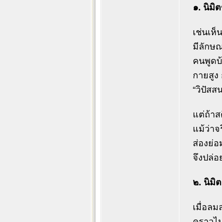
๑. นิมิ
เช่นเห็
มีลักษณ
คนพูดบ้
กายสูง 
“วิปัสสน
แต่ถ้าส
แม้ว่าจ
ส่องย่อ
จึงปล่อ
๒. นิม
เมื่อลม
คราวไม่