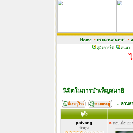
Home
•
กระดานสนทนา
•
ส
คู่มือการใช้
ค้นหา
ไ
นิมิตในการบำเพ็ญสมาธิ
:: ลานธร
ผู้ตั้ง
poivang
ตอบเมื่อ: 22
บัวตูม