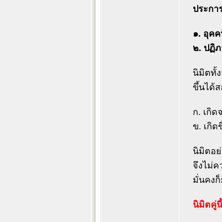
ประการ
๑. อุคค
๒. ปฏิภ
นิมิตทั
ขึ้นได้
ก. เกิด
ข. เกิด
นิมิตอย
จึงไม่ค
มั่นคงก
นิมิตคู