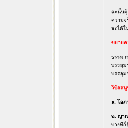
ฉะนั้นผ
ความจริ
จะได้ใน
ขยายควา
ธรรมารม
บรรลุม
บรรลุมร
วิปัสสน
๑. โอภ
๒. ญา
บางทีก็