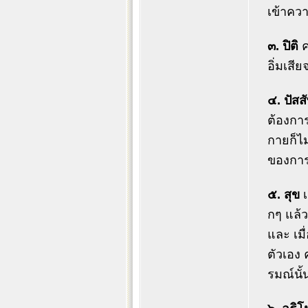
เข้าควา
๓. ปิติ
ค
อิ่มเสี
๔. ปัสสั
ต้องการ
กายก็ไ
ของการ
๕. สุข
เ
กๆ แล้วเ
และ เมื
ตัวเอง 
รมณ์นั