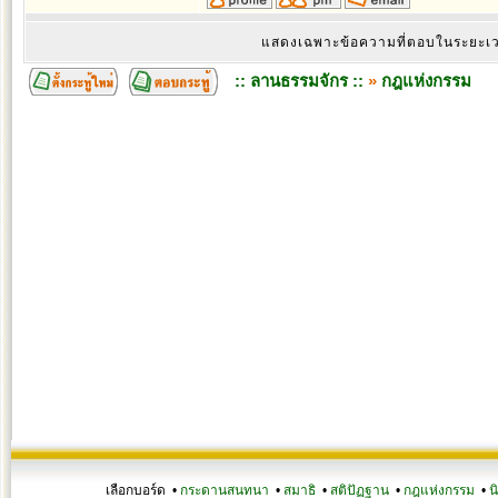
แสดงเฉพาะข้อความที่ตอบในระยะ
:: ลานธรรมจักร ::
»
กฎแห่งกรรม
เลือกบอร์ด •
กระดานสนทนา
•
สมาธิ
•
สติปัฏฐาน
•
กฎแห่งกรรม
•
น