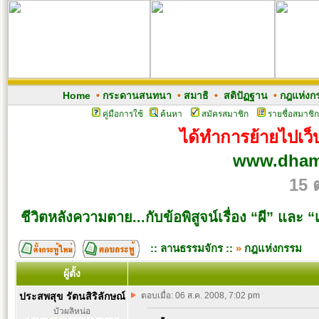
Home
•
กระดานสนทนา
•
สมาธิ
•
สติปัฏฐาน
•
กฎแห่งก
คู่มือการใช้
ค้นหา
สมัครสมาชิก
รายชื่อสมาชิก
ได้ทำการย้ายไปเว็บ
www.dham
15 
ชีวิตหลังความตาย...กับข้อพิสูจน์เรื่อง “ผี” และ 
:: ลานธรรมจักร ::
»
กฎแห่งกรรม
ผู้ตั้ง
ประสพสุข รัตนสิริลักษณ์
ตอบเมื่อ: 06 ส.ค. 2008, 7:02 pm
บัวผลิหน่อ