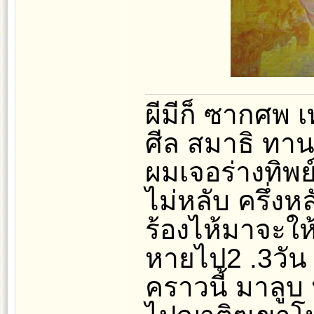
ผีมีก็ ซากศพ เท
ศีล สมาธิ ทา
ผมเจอร่างทิพย
ไม่หลับ ครึ่งหลั
ร้องไห้มาจะให
หายไป2 .3วัน
คราวนี้ มาลูบ ห