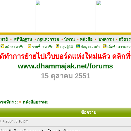
มาธิ
•
สติปัฏฐาน
•
กฎแห่งกรรม
•
นิทาน
•
หนังสือ
•
บทความ
•
กวีธร
สมัครสมาชิก
รายชื่อสมาชิก
กลุ่มผู้ใช้
ข้อมูลส่วนตัว
เช็คข้อความส่ว
ด้ทำการย้ายไปเว็บบอร์ดแห่งใหม่แล้ว คลิกที่น
www.dhammajak.net/forums
15 ตุลาคม 2551
รมจักร ::
»
หนังสือธรรมะ
ข้อความ
 พ.ค.2004, 5:10 pm