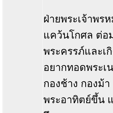
ฝ่ายพระเจ้าพรห
แคว้นโกศล ต่อม
พระครรภ์และเก
อยากทอดพระเนต
กองช้าง กองม้
พระอาทิตย์ขึ้น