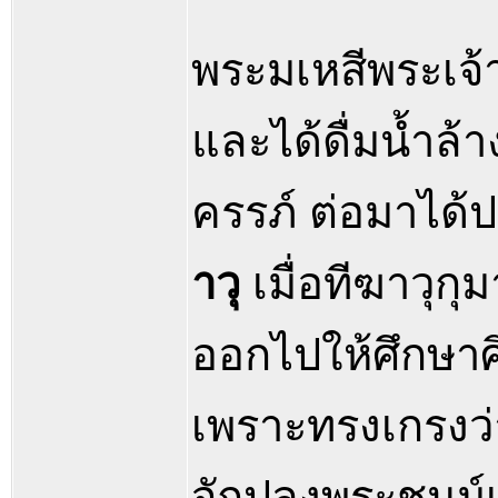
พระมเหสีพระเจ้
และได้ดื่มน้ำล
ครรภ์ ต่อมาได้ป
าวุ
เมื่อทีฆาวุกุ
ออกไปให้ศึกษา
เพราะทรงเกรงว่
จักปลงพระชนม์เส