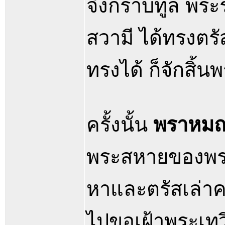
จึงกราบทูล พระ
สวามี ได้ทรงตรั
ทรงได้ ก็จักสิ้น
ครั้งนั้น
พราหมณ์
พระสหายของพระเจ
หาและตรัสเล่าค
ไปขอเฝ้าพระเทวี