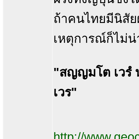
ถ้าคนไทยมีนิสัย
เหตุการณ์ก็ไม่น่
"สญญมโต เวรํ น จ
เวร"
http://www.geoc