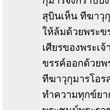
กุมารจึงกราบบัง
สุบินเห็น ทีฆาว
ให้ล้มด้วยพระขร
เศียรของพระเจ้
ขรรค์ออกด้วยพระ
ทีฆาวุกุมารโอรส
ทำความทุกข์ยาก