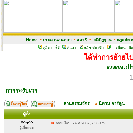
Home
•
กระดานสนทนา
•
สมาธิ
•
สติปัฏฐาน
•
กฎแห่งก
คู่มือการใช้
ค้นหา
สมัครสมาชิก
รายชื่อสมาชิก
ได้ทำการย้ายไปเ
www.dh
การระงับเวร
:: ลานธรรมจักร ::
»
นิทาน-การ์ตูน
ผู้ตั้ง
^^o^^
ตอบเมื่อ: 15 พ.ค.2007, 7:36 am
ผู้เยี่ยมชม