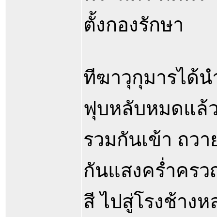
ตั้งกองรักษา
ทีฆาวุกุมารได้
ฟุบหลับหมดแล้
รวมกันเข้า ถวาย
กันแสงคร่ำครวญ
สี ไปสู่โรงช้าง