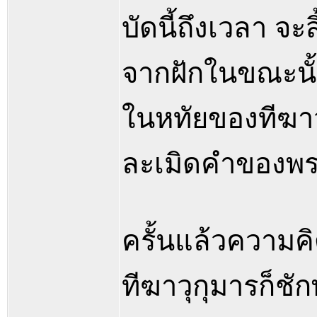
บัดนี้ถึงเวลา จะส
จากฝักในขณะนั้
ในหทัยของทีฆาวุ
ละเมิดคำของพระ
ครั้นแล้วความคิดท
ทีฆาวุกุมารก็ชัก