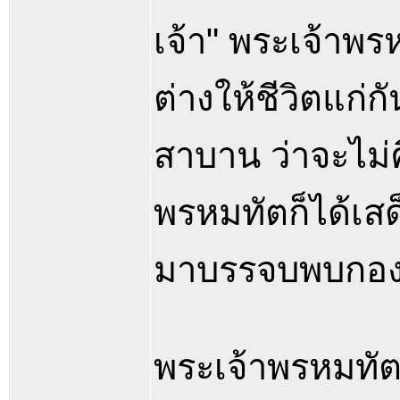
เจ้า" พระเจ้าพร
ต่างให้ชีวิตแก่
สาบาน ว่าจะไม่ค
พรหมทัตก็ได้เสด
มาบรรจบพบกองท
พระเจ้าพรหมทัต