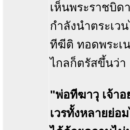
เห็นพระราชบิด
กำลังนำตระเวนไป
ทีฆีติ ทอดพระ
ไกลก็ตรัสขึ้นว่า
"พ่อทีฆาวุ เจ้าอ
เวรทั้งหลายย่อม