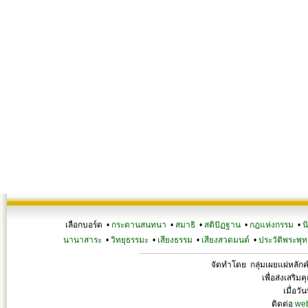
เลือกบอร์ด •
กระดานสนทนา
•
สมาธิ
•
สติปัฏฐาน
•
กฎแห่งกรรม
•
น
นานาสาระ
•
วิทยุธรรมะ
•
เสียงธรรม
•
เสียงสวดมนต์
•
ประวัติพระพุท
จัดทำโดย กลุ่มเผยแผ่หลั
เพื่อส่งเสริ
เมื่อวั
ติดต่อ
we