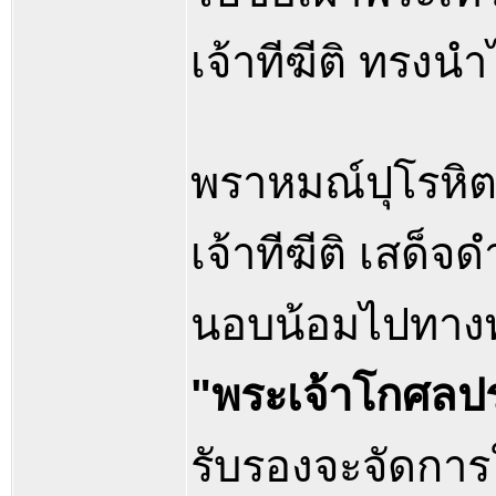
เจ้าทีฆีติ ทรงนำ
พราหมณ์ปุโรหิต
เจ้าทีฆีติ เสด็
นอบน้อมไปทางพร
"พระเจ้าโกศลปร
รับรองจะจัดกา