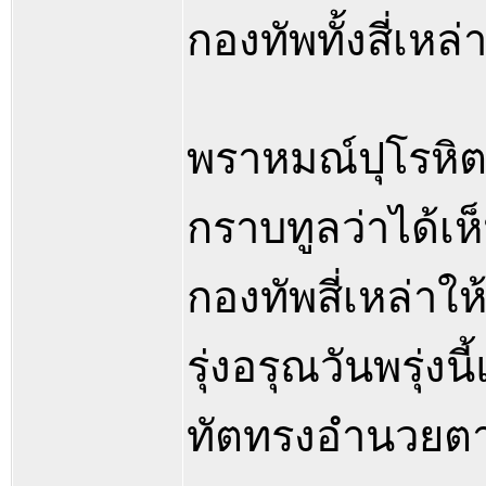
กองทัพทั้งสี่เหล
พราหมณ์ปุโรหิต
กราบทูลว่าได้เ
กองทัพสี่เหล่า
รุ่งอรุณวันพรุ่
ทัตทรงอำนวยต