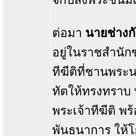
ต่อมา
นายช่างกั
อยู่ในราชสำนัก
ทีฆีติที่ชานพร
ทัตให้ทรงทราบ พ
พระเจ้าทีฆีติ พร
พันธนาการ ให้