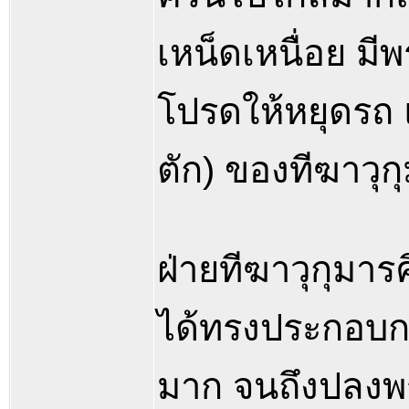
เหน็ดเหนื่อย ม
โปรดให้หยุดรถ
ตัก) ของทีฆาวุก
ฝ่ายทีฆาวุกุมารค
ได้ทรงประกอบกร
มาก จนถึงปลง