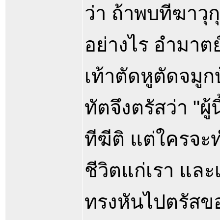
ว่า ถ้าพบทีฆาวุ
อย่างไร อำมาตย์
เท้าตัดหูตัดจมู
ทัตจึงตรัสว่า "ผ
ทีฆีติ แต่ใครจะ
ชีวิตแก่เรา และเ
ทรงหันไปตรัสขอ