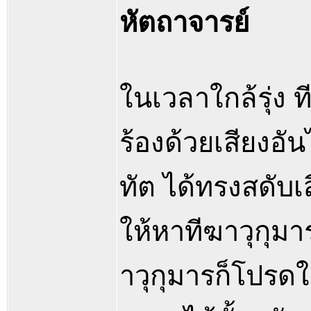
หัตถาจารย์
ในเวลาใกล้รุ่ง 
ร้องด้วยเสียงอ
ทัต ได้ทรงสดับเ
ให้หาทีฆาวุกุมา
าวุกุมารก็โปรดใ