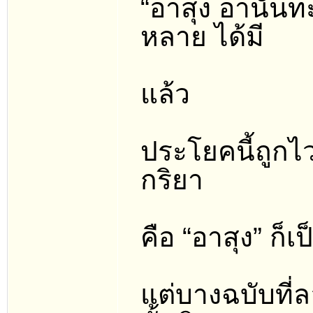
“อาสุง อานันท
หลาย ได้มี
แล้ว
ประโยคนี้ถูกไ
กริยา
คือ “อาสุง” ก็เ
แต่บางฉบับที่