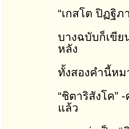
“เกสโต ปิฏฐิภา
บางฉบับก็เขียน
หลัง
ทั้งสองคำนี้หม
“ชิตาริสังโค” 
แล้ว