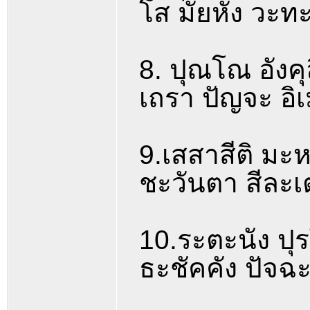
โส มัยหัง วะทะ
8. ปุณโณ อังคุ
เถรา ปัญจะ อิ
9.เสสาสีติ มะ
ชะวันตา สีละเ
10.ระตะนัง ปุร
ธะชัคคัง ปัจฉะ