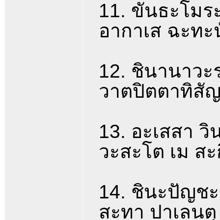
11. ขันธะโมร
อากาเส ฉะทะนั
12. ชินานาวะ
วาตปิตตาทิสัญ
13. อะเสสา วิ
วะสะโต เม สะก
14. ชินะปัญชะร
สะทา ปาเลนตุ 