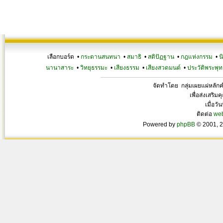
เลือกบอร์ด •
กระดานสนทนา
•
สมาธิ
•
สติปัฏฐาน
•
กฎแห่งกรรม
•
น
นานาสาระ
•
วิทยุธรรมะ
•
เสียงธรรม
•
เสียงสวดมนต์
•
ประวัติพระพุท
จัดทำโดย กลุ่มเผยแผ่หลั
เพื่อส่งเสริ
เมื่อวั
ติดต่อ
we
Powered by
phpBB
© 2001, 2