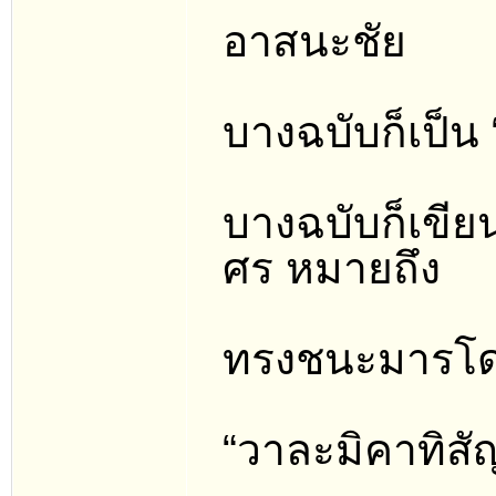
อาสนะชัย
บางฉบับก็เป็น
บางฉบับก็เขีย
ศร หมายถึง
ทรงชนะมารโดย
“วาละมิคาทิสัญ