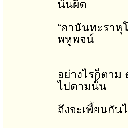
นั้นผิด
“อานันทะราหุโล
พหูพจน์
อย่างไรก็ตาม 
ไปตามนั้น
ถึงจะเพี้ยนกัน