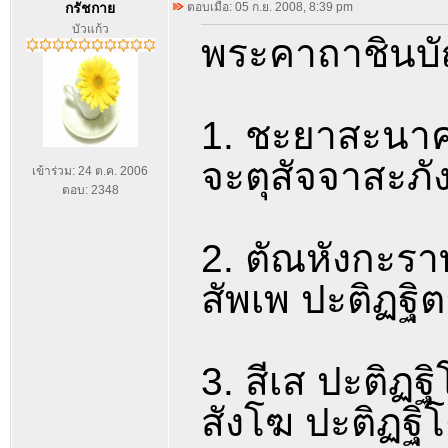
กรัชกาย
ตอบเมื่อ: 05 ก.ย. 2008, 8:39 pm
บัวแก้ว
พระคาถาชินบั
1. ชะยาสะนาค
จะตุสัจจาสะภัง
เข้าร่วม: 24 ต.ค. 2006
ตอบ: 2348
2. ตัณหังกะรา
สัพเพ ปะติฏฐิต
3. สีเส ปะติฏฐ
สังโฆ ปะติฏฐิโ