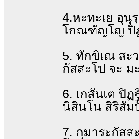
4.หะทะเย อุนุร
โกณฑัญโญ ปิฏ
5. ทักขิเณ สะว
กัสสะโป จะ ม
6. เกสันเต ปิฏฐ
นิสินโน สิริสั
7. กุมาระกัสส