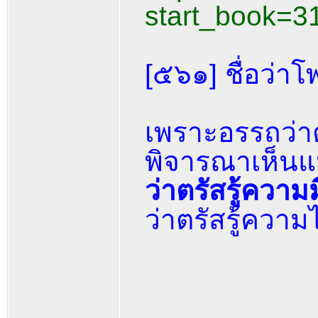
start_book=3
[๕๖๑] ชื่อว่า
เพราะอรรถว่าต
พิจารณาเห็นแห
ว่าตรัสรู้ควา
ว่าตรัสรู้ความไ