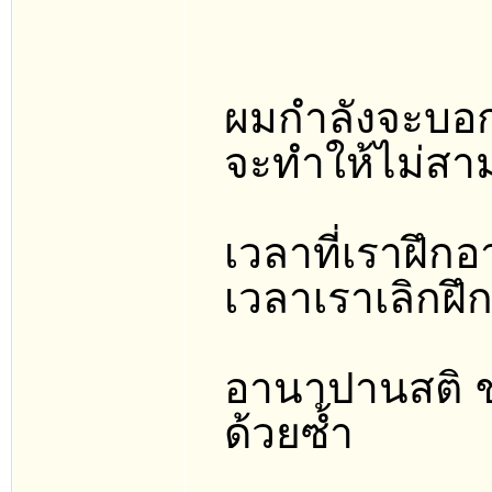
ผมกำลังจะบอกว
จะทำให้ไม่สาม
เวลาที่เราฝึก
เวลาเราเลิกฝึ
อานาปานสติ ช่
ด้วยซ้ำ