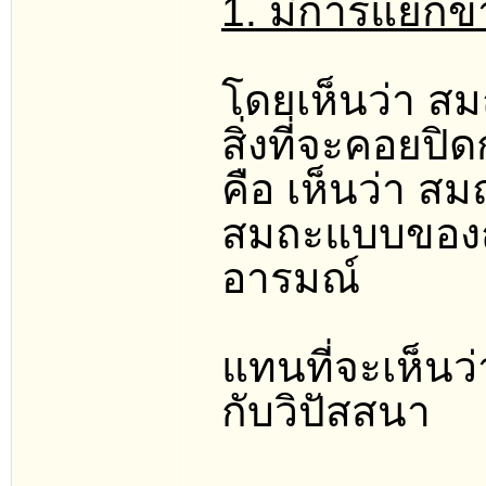
1. มีการแยกข
โดยเห็นว่า สม
สิ่งที่จะคอยปิ
คือ เห็นว่า ส
สมถะแบบของฤา
อารมณ์
แทนที่จะเห็นว
กับวิปัสสนา