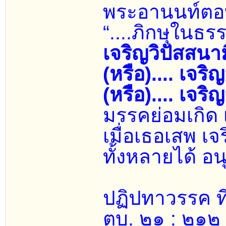
พระอานนท์ตอบ
“....ภิกษุในธรร
เจริญวิปัสสนาม
(หรือ).... เจร
(หรือ).... เจร
มรรคย่อมเกิด 
เมื่อเธอเสพ เ
ทั้งหลายได้ อนุ
ปฏิปทาวรรค ที่
ตบ. ๒๑ : ๒๑๒