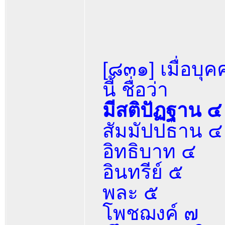
[๘๓๑] เมื่อบุค
นี้ ชื่อว่า
มีสติปัฏฐาน ๔
สัมมัปปธาน ๔
อิทธิบาท ๔
อินทรีย์ ๕
พละ ๕
โพชฌงค์ ๗