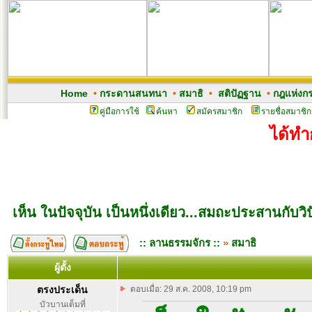
Home
•
กระดานสนทนา
•
สมาธิ
•
สติปัฏฐาน
•
กฎแห่งก
คู่มือการใช้
ค้นหา
สมัครสมาชิก
รายชื่อสมาชิก
ได้ทำ
เห็น ในปัจจุบัน เป็นหนึ่งเดียว...สมถะประสานกับว
:: ลานธรรมจักร ::
»
สมาธิ
ผู้ตั้ง
ตรงประเด็น
ตอบเมื่อ: 29 ส.ค. 2008, 10:19 pm
บัวบานเต็มที่