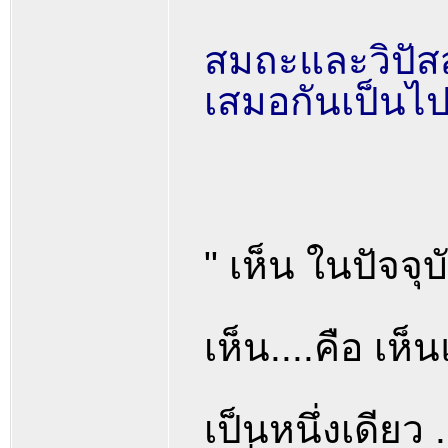
สมถะและวิปัสสน
เสมอกันเป็นไปอ
" เห็น ในปัจจุบ
เห็น....คือ เห็
เป็นหนึ่งเดียว 