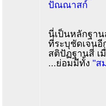
ปัณณาสก์
นี่เป็นหลักฐ
ที่ระบุชัดเจน
สติปัฏฐานสี่ เ
...ย่อมมีทั้ง
"สม