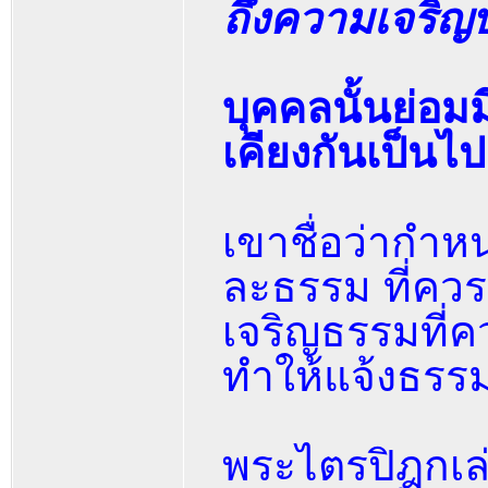
ถึงความเจริญบ
บุคคลนั้นย่อมม
เคียงกันเป็นไป
เขาชื่อว่ากำห
ละธรรม ที่ควร
เจริญธรรมที่ค
ทำให้แจ้งธรรม
พระไตรปิฎกเล่ม