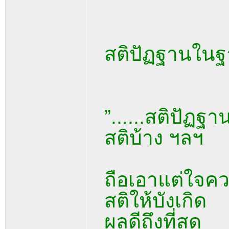
สติปัฏฐานในฐ
”......สติปัฏฐ
สติบ้าง ฯลฯ
ถือเอาแต่ใจความ
สติให้บังเกิด
ผลดีถึงที่สุด