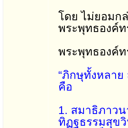
โดย ไม่ยอมกล่
พระพุทธองค์ทร
พระพุทธองค์ทร
“ภิกษุทั้งหลาย
คือ
1. สมาธิภาวนา
ทิฏฐธรรมสุขว