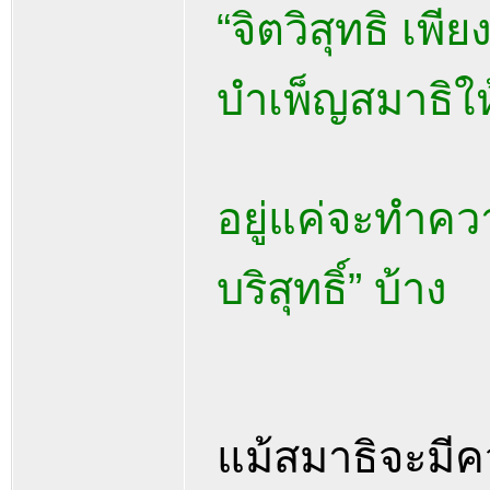
“จิตวิสุทธิ เพี
บำเพ็ญสมาธิให้
อยู่แค่จะทำคว
บริสุทธิ์” บ้าง
แม้สมาธิจะมีคว