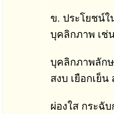
ข. ประโยชน์ใ
บุคลิกภาพ เช่น
บุคลิกภาพลักษ
สงบ เยือกเย็น 
ผ่องใส กระฉับ