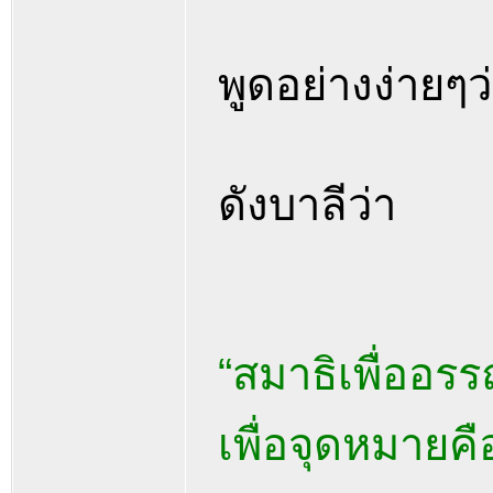
พูดอย่างง่ายๆว
ดังบาลีว่า
“สมาธิเพื่ออร
เพื่อจุดหมายคื