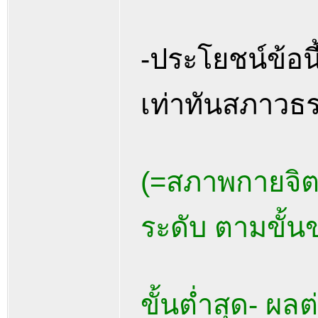
-ประโยชน์ข้อนี้
เท่าทันสภาวธ
(=สภาพกายจิตสั
ระดับ ตามขั้
ขั้นต่ำสุด- ผล