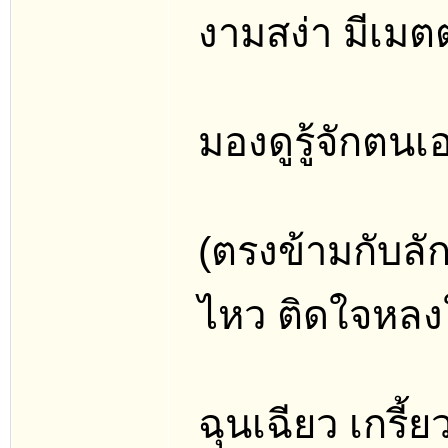
งามสง่า มีเม
มองดูรู้จักตนเ
(ตรงข้ามกับลั
ไหว ติดใจหลง
ฉุนเฉียว เกรี้ย