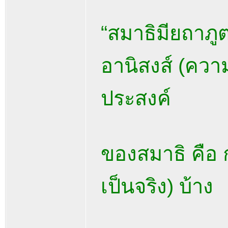
“สมาธิมียถาภ
อานิสงส์ (ควา
ประสงค์
ของสมาธิ คือ กา
เป็นจริง) บ้าง