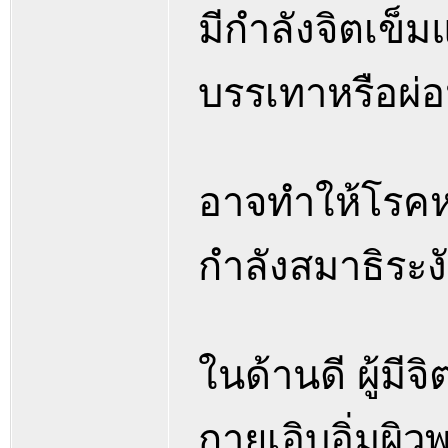
มีกำลังจิตเข็ม
บรรเทาหรือผ่
อาจทำให้โรคหา
กำลังสมาธิระง
ในด้านดี ผู้มี
กายเอิบอิ่มผิ