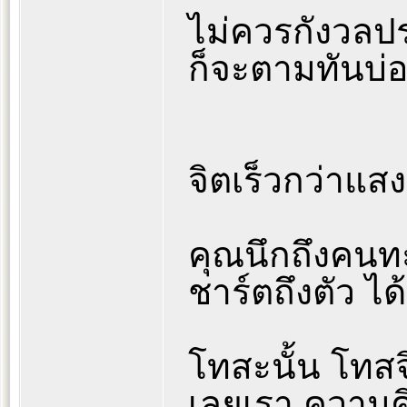
ไม่ควรกังวลประ
ก็จะตามทันบ่อ
จิตเร็วกว่าแส
คุณนึกถึงคนทะ
ชาร์ตถึงตัว ไ
โทสะนั้น โทสจิ
เลยเรา ความ