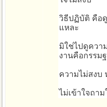
วิธีปฏิบัติ คื
แหละ
มิใช่ไปดูควา
งานคือกรรมฐ
ความไม่สงบ 
ไม่เข้าใจถาม