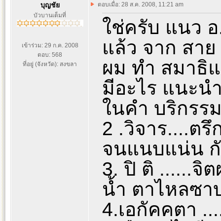
บุญชัย
ตอบเมื่อ: 28 ส.ค. 2008, 11:21 am
บัวบานเต็มที่
ใช่ครับ แนว อ
แล้ว จาก สาย
เข้าร่วม: 29 ก.ค. 2008
ตอบ: 568
ผม ทำ สมาธิแ
ที่อยู่ (จังหวัด): สงขลา
มีอะไร แนะนำ
ในคำ บริกรรมใ
2 .วิจาร....ตร
จนแนบแน่น ก
3. ปิ ติ ......
น้ำ ตาไหลซาบซ
4.เอกัคคตา ...