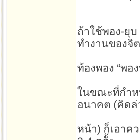
ถ้าใช้พอง-ยุบ 
ทำงานของจิ
ท้องพอง “พอง
ในขณะที่กำหน
อนาคต (คิดล่
หน้า) ก็เอาค