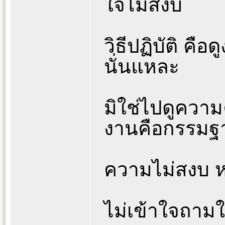
ใจไม่สงบ
วิธีปฏิบัติ คื
นั่นแหละ
มิใช่ไปดูความ
งานคือกรรมฐา
ความไม่สงบ ห
ไม่เข้าใจถามใ