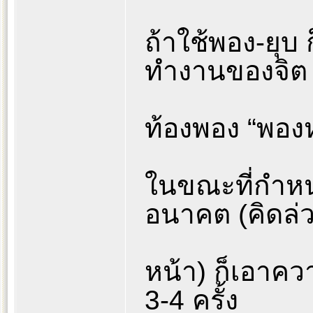
ถ้าใช้พอง-ยุบ ก
ทำงานของจิต
ท้องพอง “พองห
ในขณะที่กำหน
อนาคต (คิดล่
หน้า) ก็เอาคว
3-4 ครั้ง