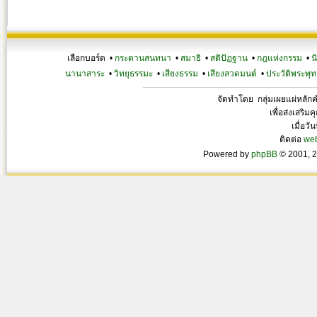
เลือกบอร์ด •
กระดานสนทนา
•
สมาธิ
•
สติปัฏฐาน
•
กฎแห่งกรรม
•
น
นานาสาระ
•
วิทยุธรรมะ
•
เสียงธรรม
•
เสียงสวดมนต์
•
ประวัติพระพุท
จัดทำโดย กลุ่มเผยแผ่หลั
เพื่อส่งเสริ
เมื่อวั
ติดต่อ
we
Powered by
phpBB
© 2001, 2