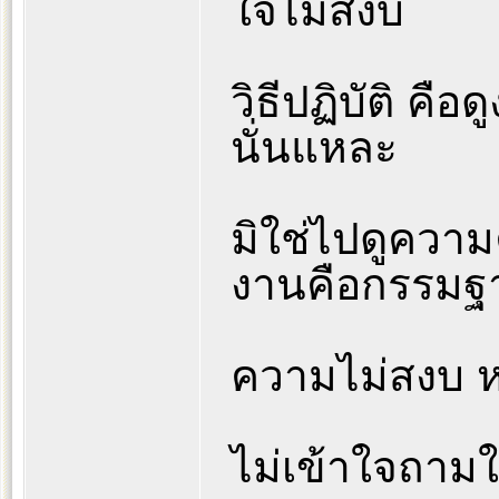
ใจไม่สงบ
วิธีปฏิบัติ คื
นั่นแหละ
มิใช่ไปดูความ
งานคือกรรมฐา
ความไม่สงบ ห
ไม่เข้าใจถามใ