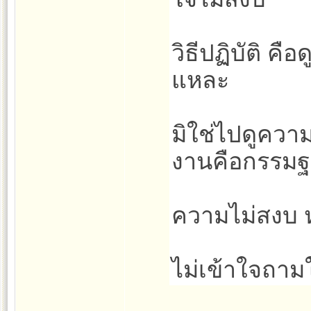
วิธีปฏิบัติ คื
แหละ
มิใช่ไปดูควา
งานคือกรรมฐ
ความไม่สงบ 
ไม่เข้าใจถาม