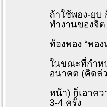
ถ้าใช้พอง-ยุบ ก
ทำงานของจิต
ท้องพอง “พองห
ในขณะที่กำหน
อนาคต (คิดล่
หน้า) ก็เอาคว
3-4 ครั้ง