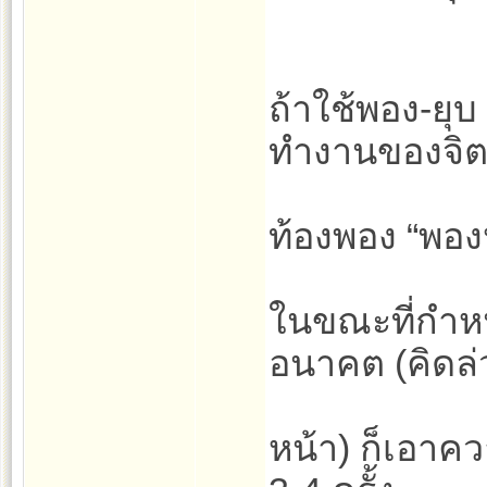
ถ้าใช้พอง-ยุบ 
ทำงานของจิ
ท้องพอง “พอง
ในขณะที่กำหน
อนาคต (คิดล่
หน้า) ก็เอาค