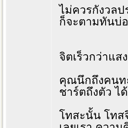
ไม่ควรกังวลประ
ก็จะตามทันบ่อ
จิตเร็วกว่าแส
คุณนึกถึงคนทะ
ชาร์ตถึงตัว ไ
โทสะนั้น โทสจิ
เลยเรา ความ