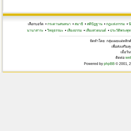
เลือกบอร์ด •
กระดานสนทนา
•
สมาธิ
•
สติปัฏฐาน
•
กฎแห่งกรรม
•
น
นานาสาระ
•
วิทยุธรรมะ
•
เสียงธรรม
•
เสียงสวดมนต์
•
ประวัติพระพุท
จัดทำโดย กลุ่มเผยแผ่หลั
เพื่อส่งเสริ
เมื่อวั
ติดต่อ
we
Powered by
phpBB
© 2001, 2