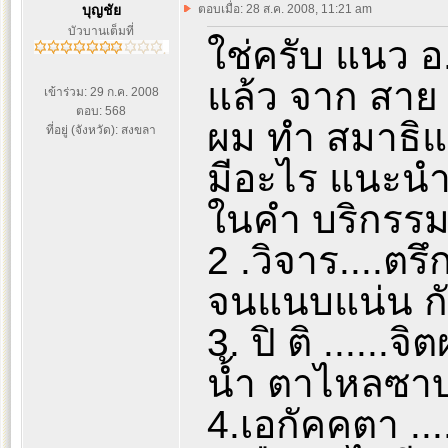
บุญชัย
ตอบเมื่อ: 28 ส.ค. 2008, 11:21 am
บัวบานเต็มที่
ใช่ครับ แนว อ
แล้ว จาก สาย
เข้าร่วม: 29 ก.ค. 2008
ตอบ: 568
ผม ทำ สมาธิแ
ที่อยู่ (จังหวัด): สงขลา
มีอะไร แนะนำ
ในคำ บริกรรมใ
2 .วิจาร....ตร
จนแนบแน่น ก
3. ปิ ติ ......
น้ำ ตาไหลซาบซ
4.เอกัคคตา ...