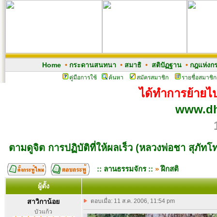
Home
•
กระดานสนทนา
•
สมาธิ
•
สติปัฏฐาน
•
กฎแห่งก
คู่มือการใช้
ค้นหา
สมัครสมาชิก
รายชื่อสมาชิก
ได้ทำการย้ายไปเ
www.dh
ตามดูจิต การปฏิบัติที่ให้ผลเร็ว (หลวงพ่อชา สุภัทโ
:: ลานธรรมจักร ::
»
ฝึกสติ
ผู้ตั้ง
สาวิกาน้อย
ตอบเมื่อ: 11 ส.ค. 2006, 11:54 pm
บัวแก้ว