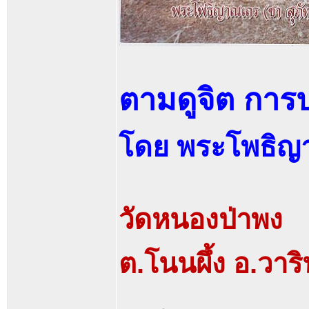
ตามดูจิต การปฏ
โดย พระโพธิญา
วัดหนองป่าพง
ต.โนนผึ้ง อ.วา