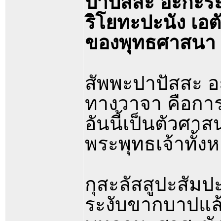
ปาปัสสะ อะกะระ
ริโยทะปะนัง เอต
ของพุทธศาสนา
สัพพะปาปัสสะ 
ทางวาจา คือการ
อันนี้เป็นตัวศ
พระพุทธเจ้าทั้ง
กุสะลัสสูปะสัม
ระงับขากบาปแล้ว 