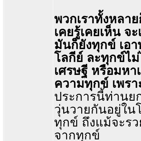
พวกเราทั้งหลายก
เคยรู้เคยเห็น จะ
มันก็ยังทุกข์ เอ
โลกีย์ ละทุกข์ไม
เศรษฐี หรือมหาเศ
ความทุกข์ เพราะ
ประการนี้ท่านย
วุ่นวายกันอยู่ใ
ทุกข์ ถึงแม้จะรวย
จากทุกข์