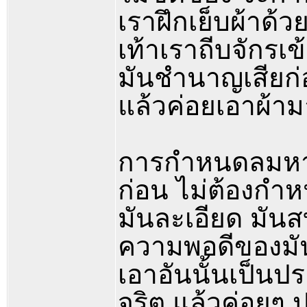
เราฝึกเย็บผ้าด้
เท้าเราถีบจักรเข้
มันชำนาญเสียก่
แล้วค่อยเอาผ้า
การกำหนดลมหายใ
ก่อน ไม่ต้องกำ
มันละเอียด มันส
ความพอดีของมันน
เอาอันนั้นเป็นป
จริต แล้วค่อยๆ