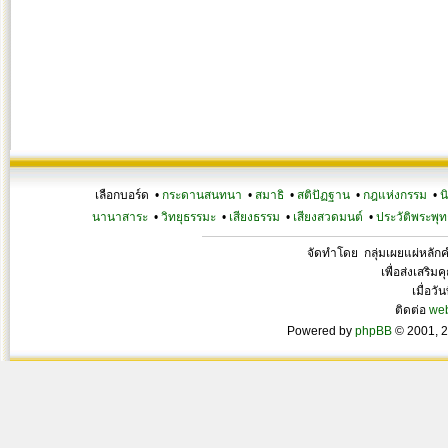
เลือกบอร์ด •
กระดานสนทนา
•
สมาธิ
•
สติปัฏฐาน
•
กฎแห่งกรรม
•
น
นานาสาระ
•
วิทยุธรรมะ
•
เสียงธรรม
•
เสียงสวดมนต์
•
ประวัติพระพุท
จัดทำโดย กลุ่มเผยแผ่หลั
เพื่อส่งเสริ
เมื่อวั
ติดต่อ
we
Powered by
phpBB
© 2001, 2