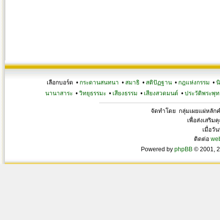
เลือกบอร์ด •
กระดานสนทนา
•
สมาธิ
•
สติปัฏฐาน
•
กฎแห่งกรรม
•
น
นานาสาระ
•
วิทยุธรรมะ
•
เสียงธรรม
•
เสียงสวดมนต์
•
ประวัติพระพุท
จัดทำโดย กลุ่มเผยแผ่หลั
เพื่อส่งเสริ
เมื่อวั
ติดต่อ
we
Powered by
phpBB
© 2001, 2