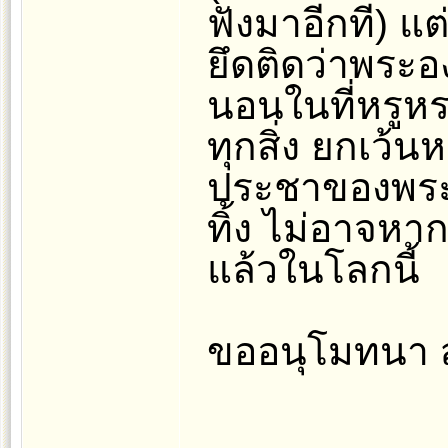
ฟังมาอีกที) แต
ยึดติดว่าพระอง
นอนในที่หรูหร
ทุกสิ่ง ยกเว้น
ประชาของพระอง
ทิ้ง ไม่อาจหาก
แล้วในโลกนี้
ขออนุโมทนา ส