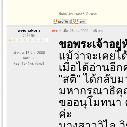
_________________
ซื่อกินไม่หมดคดกินไม่นาน
wvichakorn
ตอบเมื่อ: 26 ก.ค.2008, 1:45 pm
บัวใต้ดิน
ขอพระเจ้าอยู่
แม้ว่าจะเคยได
เข้าร่วม: 13 มิ.ย. 2008
ตอบ: 17
เมื่อได้อ่านอีกค
ที่อยู่ (จังหวัด): สระบุรี
"สติ" ได้กลับม
มหากรุณาธิคุณ
ขออนุโมทนา ต่
ค่ะ
นางสาววิไล ว