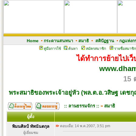
Home
•
กระดานสนทนา
•
สมาธิ
•
สติปัฏฐาน
•
กฎแห่งก
คู่มือการใช้
ค้นหา
สมัครสมาชิก
รายชื่อสมาชิก
ได้ทำการย้ายไปเว็บ
www.dham
15 
พระสมาธิของพระเจ้าอยู่หัว (พล.ต.อ.วสิษฐ เดชก
:: ลานธรรมจักร ::
»
สมาธิ
ผู้ตั้ง
พิมนศิลป์ ทัพนันตกุล
ตอบเมื่อ: 14 พ.ค.2007, 3:51 pm
ผู้เยี่ยมชม