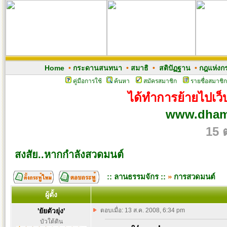
Home
•
กระดานสนทนา
•
สมาธิ
•
สติปัฏฐาน
•
กฎแห่งก
คู่มือการใช้
ค้นหา
สมัครสมาชิก
รายชื่อสมาชิก
ได้ทำการย้ายไปเว็บ
www.dham
15 
สงสัย..หากกำลังสวดมนต์
:: ลานธรรมจักร ::
»
การสวดมนต์
ผู้ตั้ง
'ยัยตัวยุ่ง'
ตอบเมื่อ: 13 ส.ค. 2008, 6:34 pm
บัวใต้ดิน