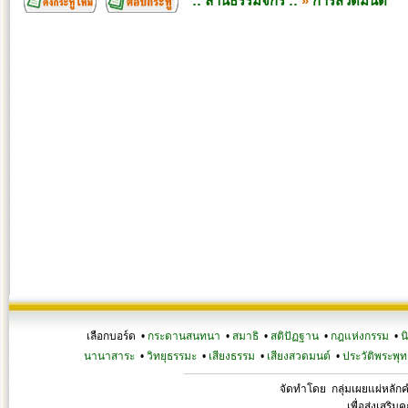
:: ลานธรรมจักร ::
»
การสวดมนต์
เลือกบอร์ด •
กระดานสนทนา
•
สมาธิ
•
สติปัฏฐาน
•
กฎแห่งกรรม
•
น
นานาสาระ
•
วิทยุธรรมะ
•
เสียงธรรม
•
เสียงสวดมนต์
•
ประวัติพระพุท
จัดทำโดย กลุ่มเผยแผ่หลั
เพื่อส่งเสริ