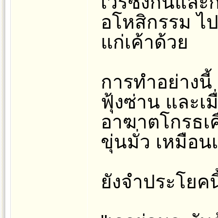
เวรซึ่งกันและก
อโหสิกรรม ไป 
แก่เค้าด้วย
การทำอย่างนี้
ฟุ้งซ่าน และเม
อาฆาตโกรธเคื
ขุ่นมั่ว เหมือน
ยังจำประโยคนี