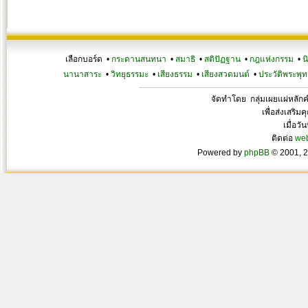
เลือกบอร์ด •
กระดานสนทนา
•
สมาธิ
•
สติปัฏฐาน
•
กฎแห่งกรรม
•
น
นานาสาระ
•
วิทยุธรรมะ
•
เสียงธรรม
•
เสียงสวดมนต์
•
ประวัติพระพุท
จัดทำโดย กลุ่มเผยแผ่หลั
เพื่อส่งเสริ
เมื่อวั
ติดต่อ
we
Powered by
phpBB
© 2001, 2